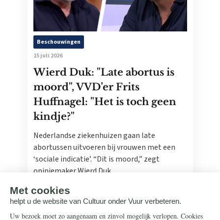
Beschouwingen
15 juli 2026
Wierd Duk: "Late abortus is
moord", VVD’er Frits
Huffnagel: "Het is toch geen
kindje?"
Nederlandse ziekenhuizen gaan late
abortussen uitvoeren bij vrouwen met een
‘sociale indicatie’. “Dit is moord,” zegt
opiniemaker Wierd Duk.
Lees meer