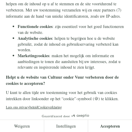
Frans Timmermans
14 juli 2026
Frans Timmermans krijgt
geheel onverdiend een
eretitel als minister van Staat
Frans Timmermans is benoemd tot minister
van Staat. Waar heeft hij dit buitengewone
eerbetoon aan te danken?
Lees meer