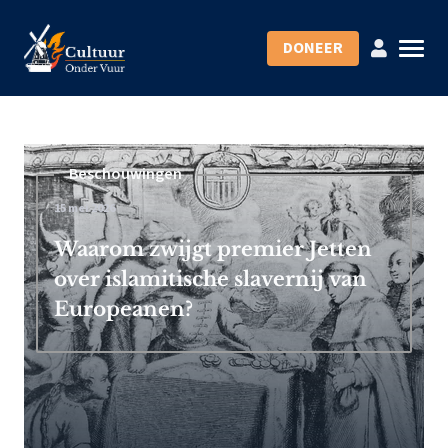
DONEER
Beschouwingen
15 mei 2026
Waarom zwijgt premier Jetten
over islamitische slavernij van
Europeanen?