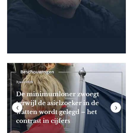
Pensioen
7 mei 2026
Frans Timmermans kan vroeg
met pensioen dankzij royale
‹
›
EU-uitkering