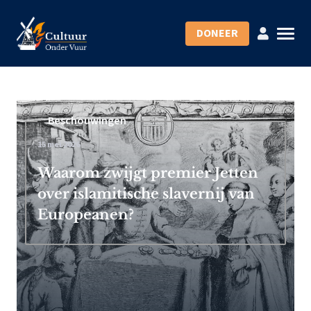
DONEER
Beschouwingen
15 mei 2026
Waarom zwijgt premier Jetten
over islamitische slavernij van
Europeanen?