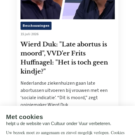
Beschouwingen
15 juli 2026
Wierd Duk: "Late abortus is
moord", VVD’er Frits
Huffnagel: "Het is toch geen
kindje?"
Nederlandse ziekenhuizen gaan late
abortussen uitvoeren bij vrouwen met een
‘sociale indicatie’. “Dit is moord,” zegt
opiniemaker Wierd Duk.
Lees meer