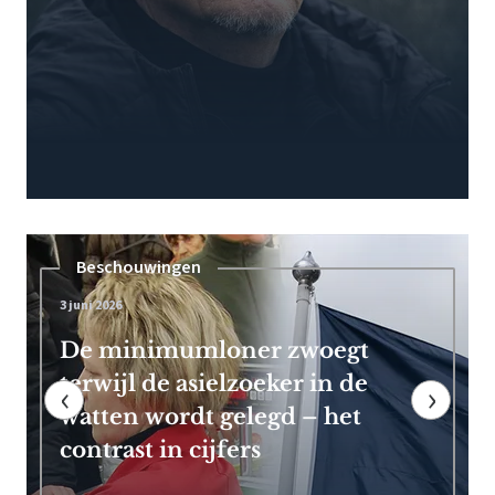
Pensioen
7 mei 2026
Frans Timmermans kan vroeg
met pensioen dankzij royale
‹
›
EU-uitkering