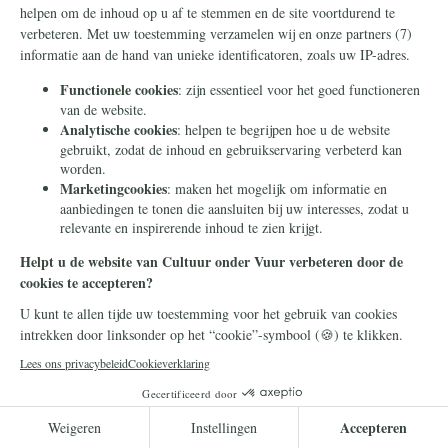
Frans Timmermans
14 juli 2026
Frans Timmermans krijgt
geheel onverdiend een
eretitel als minister van Staat
Frans Timmermans is benoemd tot minister
van Staat. Waar heeft hij dit buitengewone
eerbetoon aan te danken?
Lees meer