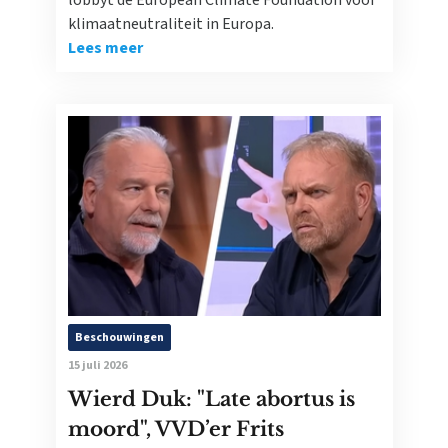
lobbyt de European Climate Foundation voor
klimaatneutraliteit in Europa.
Lees meer
Beschouwingen
15 juli 2026
Wierd Duk: "Late abortus is
moord", VVD’er Frits