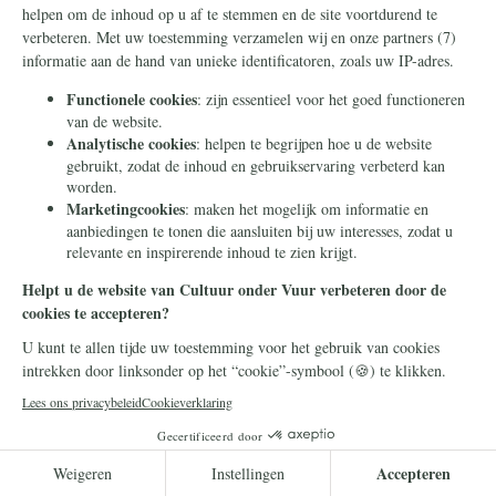
Geopolitiek
10 juli 2026
Deze mannen werd een baan
in Rusland beloofd. Ze
werden wakker aan het front
in Oekraïne
Rusland werft geen buitenlandse strijders
voor zijn oorlog in Oekraïne door de waarheid