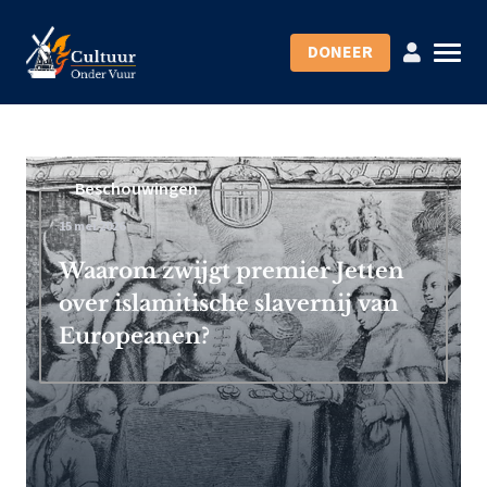
DONEER
Beschouwingen
15 mei 2026
Waarom zwijgt premier Jetten
over islamitische slavernij van
Europeanen?