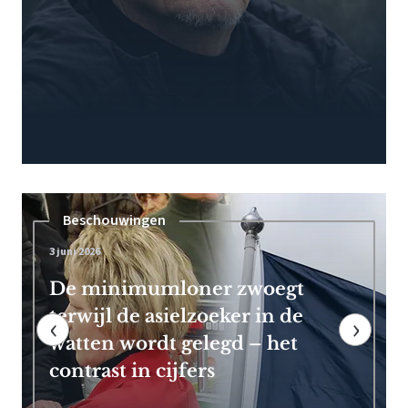
Pensioen
7 mei 2026
Frans Timmermans kan vroeg
met pensioen dankzij royale
‹
›
EU-uitkering