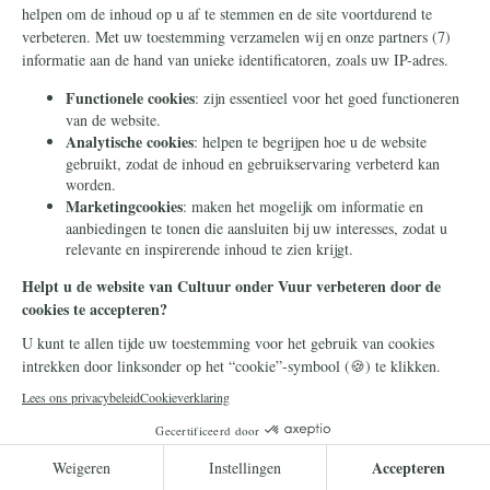
Geopolitiek
10 juli 2026
Deze mannen werd een baan
in Rusland beloofd. Ze
werden wakker aan het front
in Oekraïne
Rusland werft geen buitenlandse strijders
voor zijn oorlog in Oekraïne door de waarheid