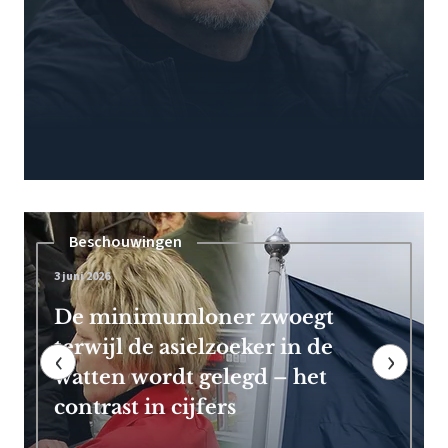
Pensioen
7 mei 2026
Frans Timmermans kan vroeg
met pensioen dankzij royale
‹
›
EU-uitkering