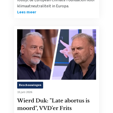
lobbyt de European Climate Foundation voor
klimaatneutraliteit in Europa.
Lees meer
Beschouwingen
15 juli 2026
Wierd Duk: "Late abortus is
moord", VVD’er Frits