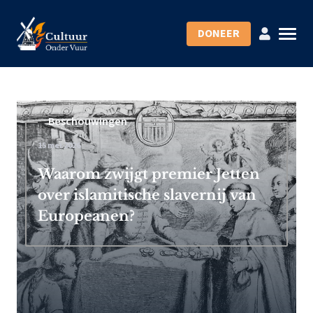
DONEER
Beschouwingen
15 mei 2026
Waarom zwijgt premier Jetten
over islamitische slavernij van
Europeanen?