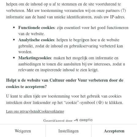
Frans Timmermans
14 juli 2026
Frans Timmermans krijgt
geheel onverdiend een
eretitel als minister van Staat
Frans Timmermans is benoemd tot minister
van Staat. Waar heeft hij dit buitengewone
eerbetoon aan te danken?
Lees meer