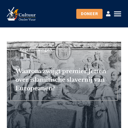
DONEER
Beschouwingen
15 mei 2026
Waarom zwijgt premier Jetten
over islamitische slavernij van
Europeanen?