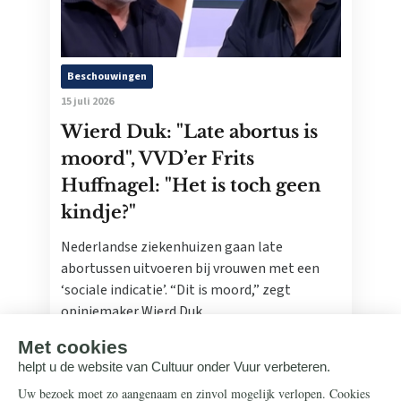
Beschouwingen
15 juli 2026
Wierd Duk: "Late abortus is
moord", VVD’er Frits
Huffnagel: "Het is toch geen
kindje?"
Nederlandse ziekenhuizen gaan late
abortussen uitvoeren bij vrouwen met een
‘sociale indicatie’. “Dit is moord,” zegt
opiniemaker Wierd Duk.
Lees meer