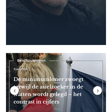
Pensioen
7 mei 2026
Frans Timmermans kan vroeg
met pensioen dankzij royale
‹
›
EU-uitkering