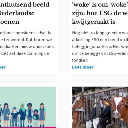
onthutsend beeld
‘woke’ is om ‘woke’
Nederlandse
zijn: hoe ESG de 
ioenen
kwijtgeraakt is
erlands pensioenstelsel is
Nog niet zo lang geleden wa
e ter wereld. Dat horen we
afkorting ESG een trend op 
 media. Een nieuw onderzoek
beleggingsmarkten. Het was
OESO zet deze claim op de
om te beleggen in ESG-vrien
fondsen.
eer
Lees meer