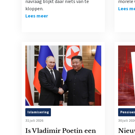
navraag blijkt daar niets van te
morele v
kloppen.
Lees m
Lees meer
Islamisering
Pensioe
31 juli 2026
30 juli 202
Is Vladimir Poetin een
Nieuw