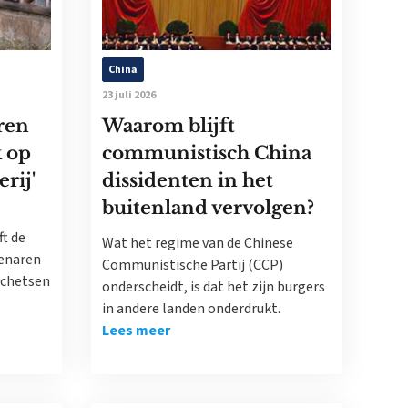
China
23 juli 2026
ren
Waarom blijft
k op
communistisch China
rij'
dissidenten in het
buitenland vervolgen?
ft de
Wat het regime van de Chinese
tenaren
Communistische Partij (CCP)
schetsen
onderscheidt, is dat het zijn burgers
in andere landen onderdrukt.
Lees meer