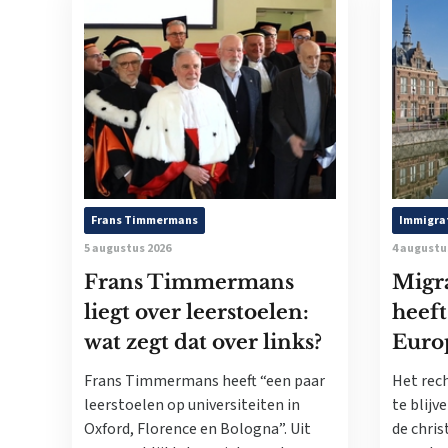
Frans Timmermans
Immigra
5 augustus 2026
4 augustu
Frans Timmermans
Migra
liegt over leerstoelen:
heeft
wat zegt dat over links?
Europ
Frans Timmermans heeft “een paar
Het rec
leerstoelen op universiteiten in
te blij
Oxford, Florence en Bologna”. Uit
de chris