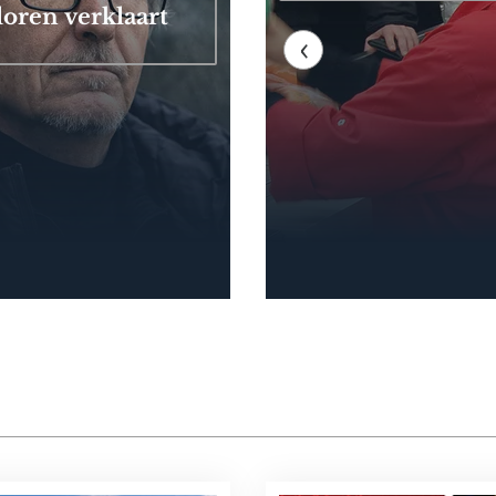
loren verklaart
‹