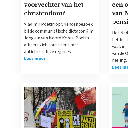
voorvechter van het
een 
christendom?
van 
pens
Vladimir Poetin op vriendenbezoek
bij de communistische dictator Kim
Het Ned
Jong-un van Noord Korea. Poetin
het best
allieert zich consistent met
vaak in
antichristelijke regimes.
van de 
Lees meer
helling.
Lees m