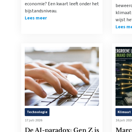
economie? Een kwart leeft onder het
beweerde
bijstandsniveau.
klimaat
Lees meer
wijst he
Lees m
Technologie
Klimaat
17 juli 2026
16 juli 202
De AI-paradox: Gen Z is
Marc