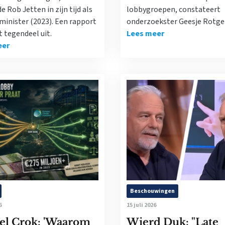
 Rob Jetten in zijn tijd als
lobbygroepen, constateert
minister (2023). Een rapport
onderzoekster Geesje Rotge
t tegendeel uit.
Lees meer
eer
Beschouwingen
6
15 juli 2026
el Crok: 'Waarom
Wierd Duk: "Late