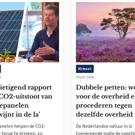
Klimaat
6
20 juli 2026
ietigend rapport
Dubbele petten: w
CO2-uitstoot van
voor de overheid 
epanelen
procederen tegen
ijnt in de la’
dezelfde overheid
nelen helpen de CO2-
De Nederlandse natuur in is
 terug te dringen, zo
toenemende mate de speelb