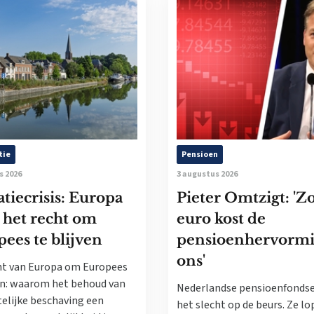
tie
Pensioen
s 2026
3 augustus 2026
tiecrisis: Europa
Pieter Omtzigt: 'Z
 het recht om
euro kost de
ees te blijven
pensioenhervorm
ons'
ht van Europa om Europees
ven: waarom het behoud van
Nederlandse pensioenfonds
telijke beschaving een
het slecht op de beurs. Ze l