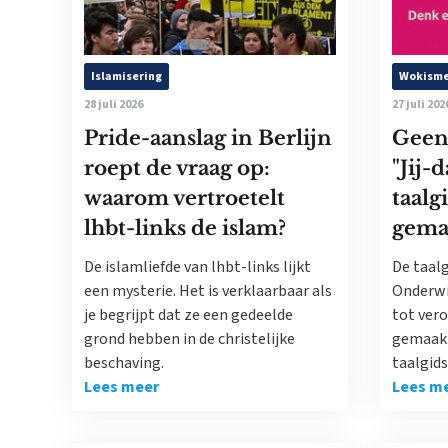
Islamisering
Wokism
28 juli 2026
27 juli 202
Pride-aanslag in Berlijn
Geen
roept de vraag op:
"Jij-
waarom vertroetelt
taal
lhbt-links de islam?
gemaa
De islamliefde van lhbt-links lijkt
De taalg
een mysterie. Het is verklaarbaar als
Onderwij
je begrijpt dat ze een gedeelde
tot ver
grond hebben in de christelijke
gemaakt
beschaving.
taalgids
Lees meer
Lees m