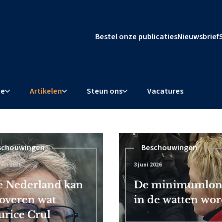
Bestel onze publicaties
Nieuwsbrief
ie
Artikelen
Steun ons
Vacatures
schouwingen
Beschouwingen
ari 2026
3 juni 2026
l dwingt
 Nederland kan
De minimumloner
overen wat
in de watten word
rice Crul