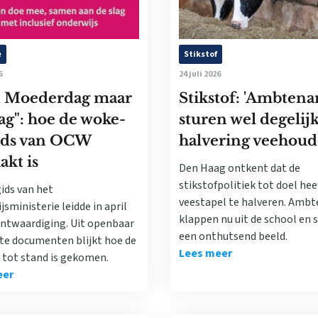
e
Stikstof
6
24 juli 2026
 Moederdag maar
Stikstof: 'Ambtena
dag": hoe de woke-
sturen wel degelij
gids van OCW
halvering veehoude
kt is
Den Haag ontkent dat de
stikstofpolitiek tot doel hee
ids van het
veestapel te halveren. Amb
sministerie leidde in april
klappen nu uit de school en 
ontwaardiging. Uit openbaar
een onthutsend beeld.
e documenten blijkt hoe de
Lees meer
 tot stand is gekomen.
eer