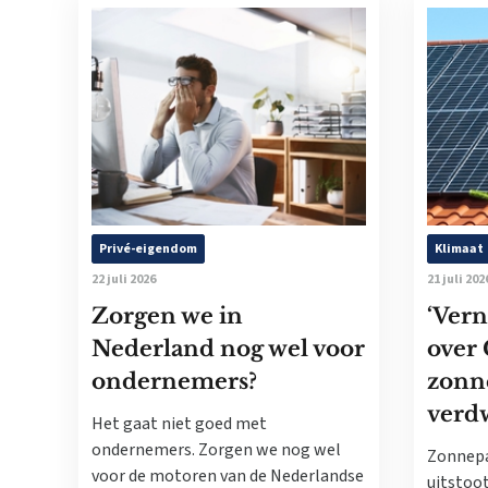
Privé-eigendom
Klimaat
22 juli 2026
21 juli 202
Zorgen we in
‘Vern
Nederland nog wel voor
over 
ondernemers?
zonn
verdw
Het gaat niet goed met
ondernemers. Zorgen we nog wel
Zonnepa
voor de motoren van de Nederlandse
uitstoot