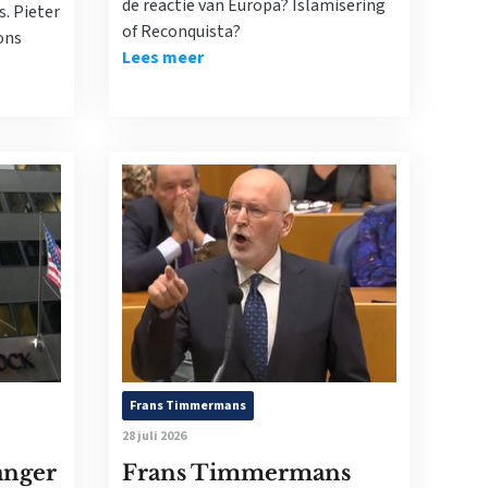
de reactie van Europa? Islamisering
. Pieter
of Reconquista?
ons
Lees meer
Frans Timmermans
28 juli 2026
anger
Frans Timmermans