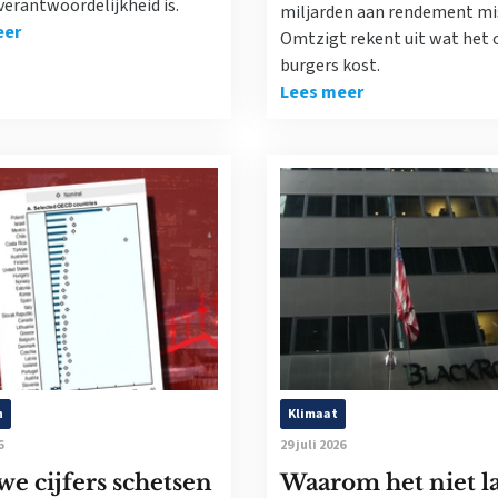
erantwoordelijkheid is.
miljarden aan rendement mis
eer
Omtzigt rekent uit wat het 
burgers kost.
Lees meer
n
Klimaat
6
29 juli 2026
e cijfers schetsen
Waarom het niet l