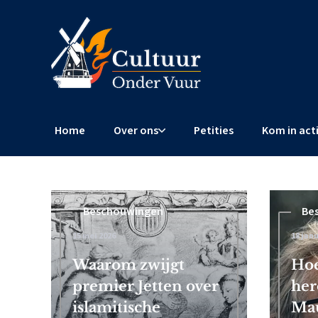
Home
Over ons
Petities
Kom in act
Beschouwingen
Beschouwingen
Be
15 mei 2026
4 februari 2026
18 janu
 Frits
Waarom zwijgt
Censuurschandaal EU: Brusse
Hoe
premier Jetten over
wereldwijde censuur af
her
islamitische
Mau