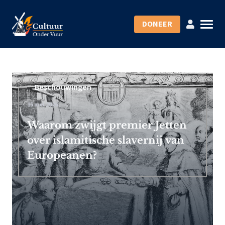
DONEER
Beschouwingen
15 mei 2026
Waarom zwijgt premier Jetten
over islamitische slavernij van
Europeanen?