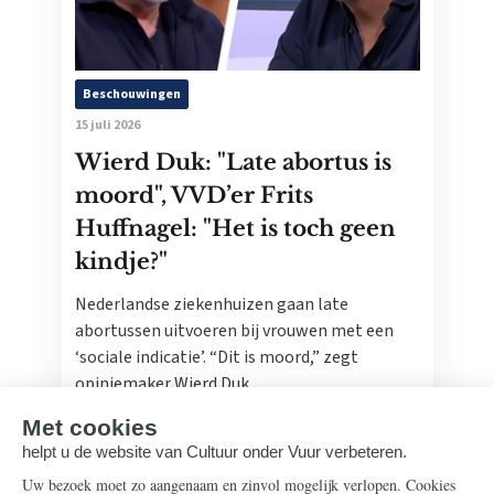
Beschouwingen
15 juli 2026
Wierd Duk: "Late abortus is
moord", VVD’er Frits
Huffnagel: "Het is toch geen
kindje?"
Nederlandse ziekenhuizen gaan late
abortussen uitvoeren bij vrouwen met een
‘sociale indicatie’. “Dit is moord,” zegt
opiniemaker Wierd Duk.
Lees meer