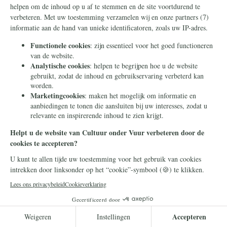
Frans Timmermans
14 juli 2026
Frans Timmermans krijgt
geheel onverdiend een
eretitel als minister van Staat
Frans Timmermans is benoemd tot minister
van Staat. Waar heeft hij dit buitengewone
eerbetoon aan te danken?
Lees meer