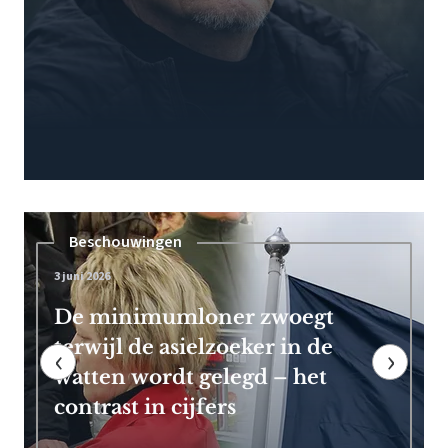
Pensioen
7 mei 2026
Frans Timmermans kan vroeg
met pensioen dankzij royale
‹
›
EU-uitkering