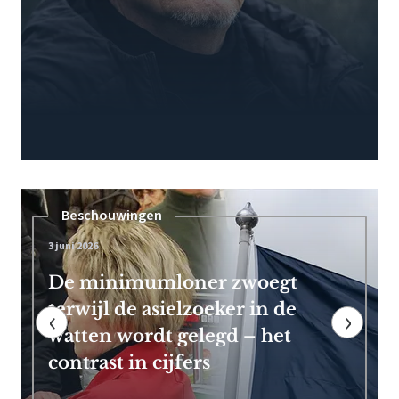
Pensioen
7 mei 2026
Frans Timmermans kan vroeg
met pensioen dankzij royale
‹
›
EU-uitkering