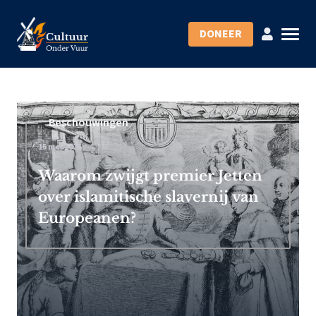
DONEER
Beschouwingen
15 mei 2026
Waarom zwijgt premier Jetten
over islamitische slavernij van
Europeanen?