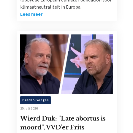
lobbyt de European Climate Foundation voor
klimaatneutraliteit in Europa.
Lees meer
Beschouwingen
15 juli 2026
Wierd Duk: "Late abortus is
moord", VVD’er Frits