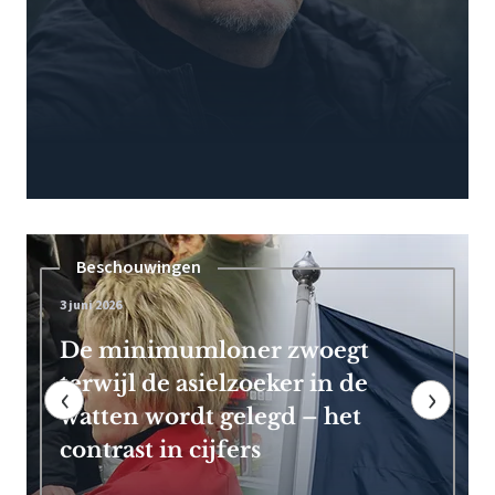
Pensioen
7 mei 2026
Frans Timmermans kan vroeg
met pensioen dankzij royale
‹
›
EU-uitkering