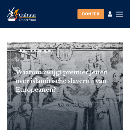
DONEER
Beschouwingen
15 mei 2026
Waarom zwijgt premier Jetten
over islamitische slavernij van
Europeanen?