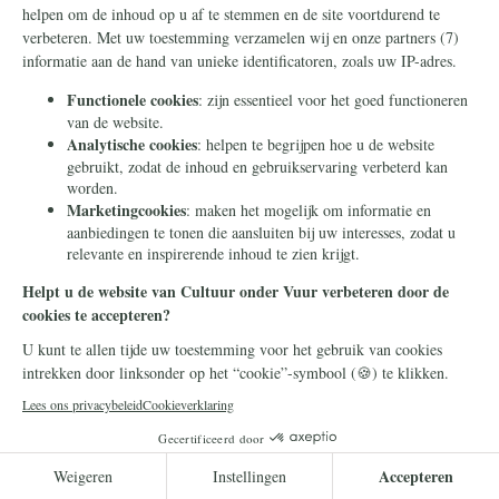
Islamisering
10 juli 2026
Republikeinen gaan voor een
"shariavrij" Texas
De islamisering gaat niet aan de Verenigde
Staten voorbij. De Republikeinse Partij in de
deelstaat Texas reageert met een pakket aan
anti-sharia-voorstellen.
Lees meer