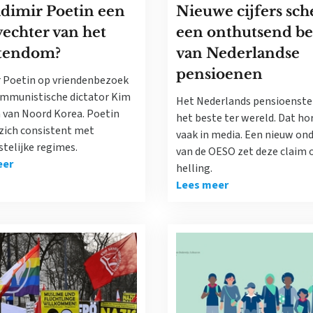
adimir Poetin een
Nieuwe cijfers sch
echter van het
een onthutsend be
stendom?
van Nederlandse
pensioenen
r Poetin op vriendenbezoek
communistische dictator Kim
Het Nederlands pensioenstel
 van Noord Korea. Poetin
het beste ter wereld. Dat ho
 zich consistent met
vaak in media. Een nieuw on
stelijke regimes.
van de OESO zet deze claim 
eer
helling.
Lees meer