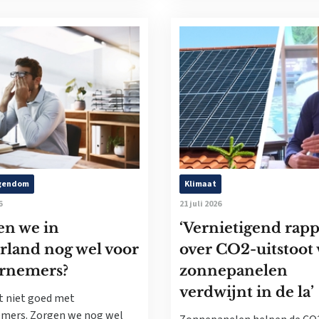
igendom
Klimaat
6
21 juli 2026
en we in
‘Vernietigend rapp
rland nog wel voor
over CO2-uitstoot
rnemers?
zonnepanelen
verdwijnt in de la’
t niet goed met
mers. Zorgen we nog wel