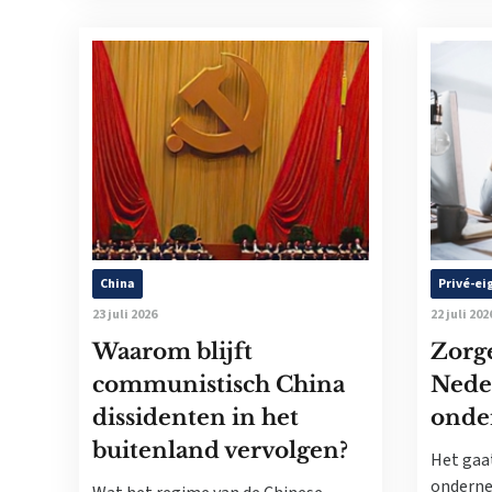
China
Privé-e
23 juli 2026
22 juli 202
Waarom blijft
Zorg
communistisch China
Nede
dissidenten in het
onde
buitenland vervolgen?
Het gaa
onderne