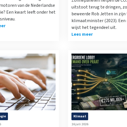
Zonnepanelen helpen de CO
 motoren van de Nederlandse
uitstoot terug te dringen, z
e? Een kwart leeft onder het
beweerde Rob Jetten in zijn t
sniveau.
klimaatminister (2023). Een
eer
wijst het tegendeel uit.
Lees meer
ogie
Klimaat
6
16 juli 2026