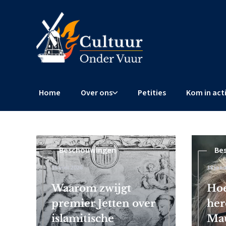
Home
Over ons
Petities
Kom in act
Beschouwingen
Beschouwingen
Be
15 mei 2026
4 februari 2026
18 janu
 Frits
Waarom zwijgt
Censuurschandaal EU: Brusse
Hoe
premier Jetten over
wereldwijde censuur af
her
islamitische
Mau