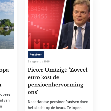
Pensioen
3 augustus 2026
ropa
Pieter Omtzigt: 'Zoveel
euro kost de
n
pensioenhervorming
ons'
ropees
ud van
Nederlandse pensioenfondsen doen
en
het slecht op de beurs. Ze lopen