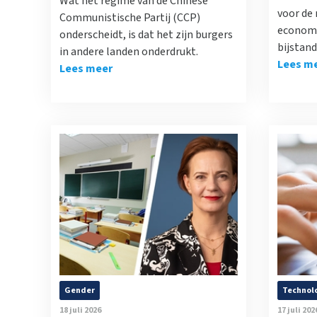
Wat het regime van de Chinese
voor de
Communistische Partij (CCP)
economi
onderscheidt, is dat het zijn burgers
bijstand
in andere landen onderdrukt.
Lees m
Lees meer
Gender
Technol
18 juli 2026
17 juli 202