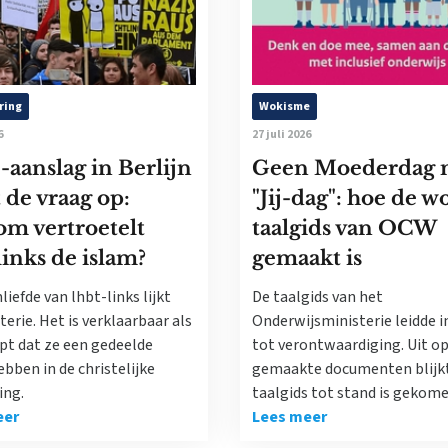
ring
Wokisme
6
27 juli 2026
-aanslag in Berlijn
Geen Moederdag 
 de vraag op:
"Jij-dag": hoe de w
m vertroetelt
taalgids van OCW
links de islam?
gemaakt is
liefde van lhbt-links lijkt
De taalgids van het
erie. Het is verklaarbaar als
Onderwijsministerie leidde in
jpt dat ze een gedeelde
tot verontwaardiging. Uit o
bben in de christelijke
gemaakte documenten blijkt
ing.
taalgids tot stand is gekome
eer
Lees meer