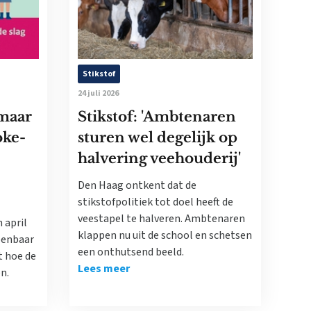
Stikstof
24 juli 2026
maar
Stikstof: 'Ambtenaren
oke-
sturen wel degelijk op
halvering veehouderij'
Den Haag ontkent dat de
stikstofpolitiek tot doel heeft de
veestapel te halveren. Ambtenaren
 april
klappen nu uit de school en schetsen
penbaar
een onthutsend beeld.
 hoe de
Lees meer
n.