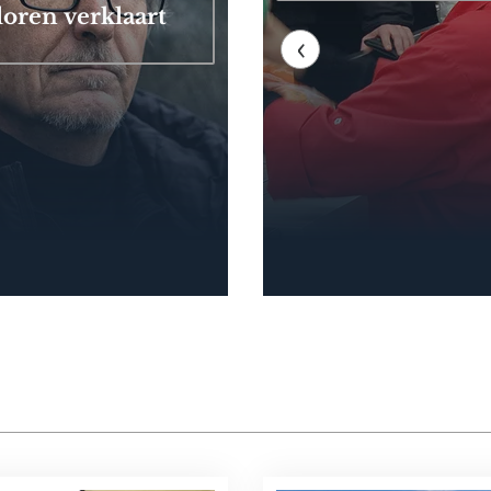
loren verklaart
‹