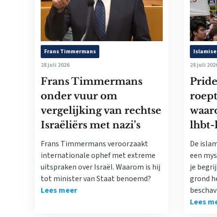
Frans Timmermans
Islamise
28 juli 2026
28 juli 202
Frans Timmermans
Pride
onder vuur om
roept
vergelijking van rechtse
waaro
Israëliërs met nazi’s
lhbt-
Frans Timmermans veroorzaakt
De islam
internationale ophef met extreme
een myst
uitspraken over Israël. Waarom is hij
je begri
tot minister van Staat benoemd?
grond he
Lees meer
beschav
Lees m