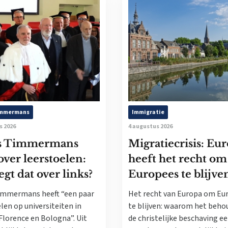
immermans
Immigratie
s 2026
4 augustus 2026
s Timmermans
Migratiecrisis: Eu
 over leerstoelen:
heeft het recht om
egt dat over links?
Europees te blijve
immermans heeft “een paar
Het recht van Europa om Eu
len op universiteiten in
te blijven: waarom het beho
Florence en Bologna”. Uit
de christelijke beschaving e