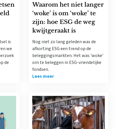
etsen
Waarom het niet langer
eld
‘woke’ is om ‘woke’ te
zijn: hoe ESG de weg
kwijtgeraakt is
sel is
Nog niet zo lang geleden was de
ren we
afkorting ESG een trend op de
derzoek
beleggingsmarkten. Het was 'woke'
op de
om te beleggen in ESG-vriendelijke
fondsen.
Lees meer