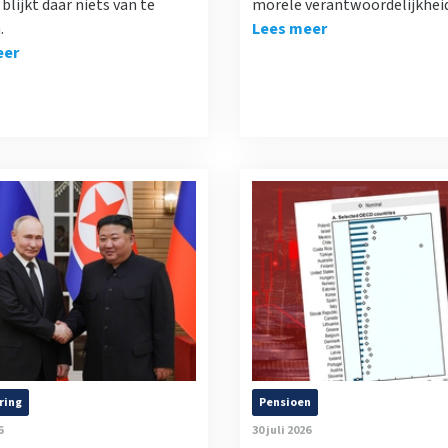
blijkt daar niets van te
morele verantwoordelijkheid 
.
Lees meer
eer
ring
Pensioen
6
30 juli 2026