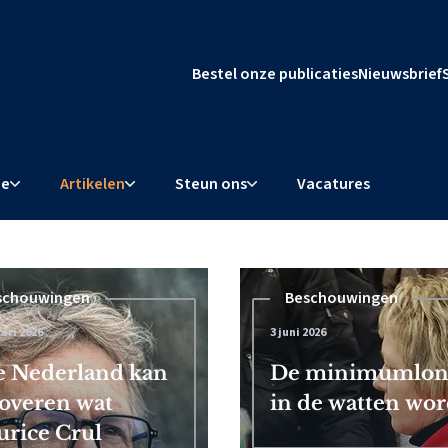
Bestel onze publicaties
Nieuwsbrief
ie
Artikelen
Steun ons
Vacatures
schouwingen
Beschouwingen
ari 2026
3 juni 2026
l dwingt
 Nederland kan
De minimumloner
overen wat
in de watten word
rice Crul