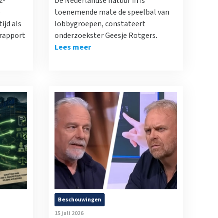
2-
De Nederlandse natuur in is
o
toenemende mate de speelbal van
ijd als
lobbygroepen, constateert
 rapport
onderzoekster Geesje Rotgers.
Lees meer
Beschouwingen
15 juli 2026