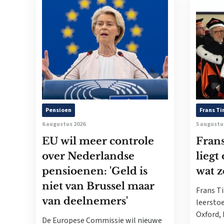
Pensioen
Frans T
6 augustus 2026
5 augustu
EU wil meer controle
Fran
over Nederlandse
liegt
pensioenen: 'Geld is
wat z
niet van Brussel maar
Frans T
van deelnemers'
leerstoe
Oxford, 
De Europese Commissie wil nieuwe