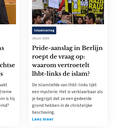
Islamisering
28 juli 2026
ns
Pride-aanslag in Berlijn
roept de vraag op:
echtse
waarom vertroetelt
’s
lhbt-links de islam?
aakt
De islamliefde van lhbt-links lijkt
xtreme
een mysterie. Het is verklaarbaar als
m is hij
je begrijpt dat ze een gedeelde
oemd?
grond hebben in de christelijke
beschaving.
Lees meer