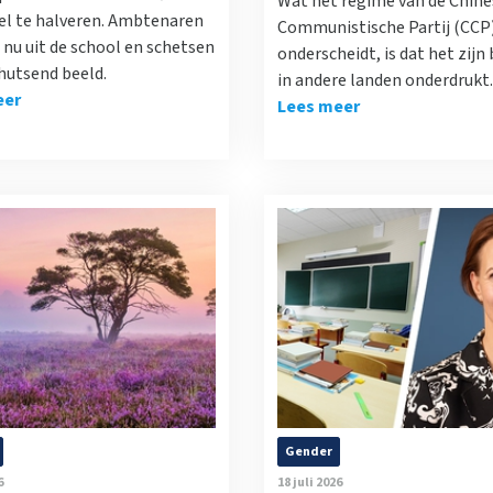
Wat het regime van de Chine
el te halveren. Ambtenaren
Communistische Partij (CCP
nu uit de school en schetsen
onderscheidt, is dat het zijn
hutsend beeld.
in andere landen onderdrukt.
eer
Lees meer
Gender
6
18 juli 2026