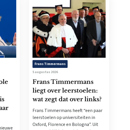
Frans Timmermans
5 augustus 2026
ole
Frans Timmermans
liegt over leerstoelen:
is
wat zegt dat over links?
aar
Frans Timmermans heeft “een paar
leerstoelen op universiteiten in
Oxford, Florence en Bologna”. Uit
nieuwe