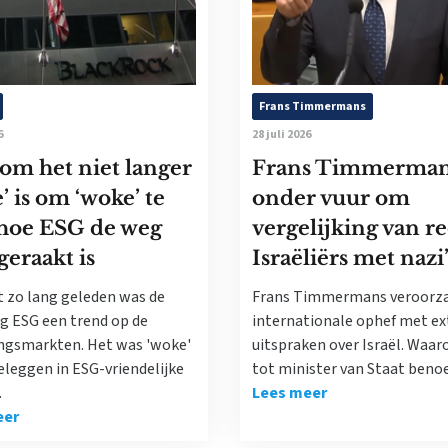
Frans Timmermans
6
28 juli 2026
om het niet langer
Frans Timmerma
’ is om ‘woke’ te
onder vuur om
 hoe ESG de weg
vergelijking van r
geraakt is
Israëliërs met nazi
t zo lang geleden was de
Frans Timmermans veroorz
ng ESG een trend op de
internationale ophef met e
ngsmarkten. Het was 'woke'
uitspraken over Israël. Waaro
eleggen in ESG-vriendelijke
tot minister van Staat ben
.
Lees meer
eer