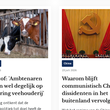
China
6
23 juli 2026
tof: 'Ambtenaren
Waarom blijft
n wel degelijk op
communistisch Ch
ring veehouderij'
dissidenten in het
buitenland vervol
g ontkent dat de
politiek tot doel heeft de