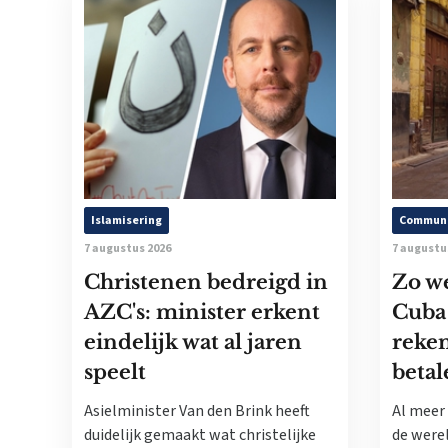
Islamisering
Commun
7 augustus 2026
7 augustu
Christenen bedreigd in
Zo w
AZC's: minister erkent
Cuba
eindelijk wat al jaren
reke
speelt
betal
Asielminister Van den Brink heeft
Al meer 
duidelijk gemaakt wat christelijke
de werel