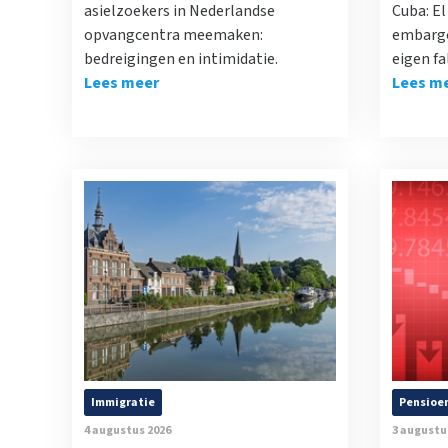
asielzoekers in Nederlandse
Cuba: E
opvangcentra meemaken:
embargo
bedreigingen en intimidatie.
eigen fa
Lees meer
Lees m
Immigratie
Pensioe
4 augustus 2026
3 augustu