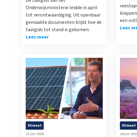
De taalgids van het
veestap
Onderwijsministerie leidde in april
klappen 
tot verontwaardiging. Uit openbaar
een ont
gemaakte documenten blijkt hoe de
Lees m
taalgids tot stand is gekomen.
Lees meer
Klimaat
Klimaat
21 juli 2026
20 juli 202