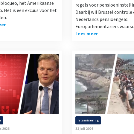
l bloqueo, het Amerikaanse
regels voor pensioeninstelli
. Het is een excuus voor het
Daarbij wil Brussel controle 
len.
Nederlands pensioengeld.
eer
Europarlementariërs waars
Lees meer
n
Islamisering
s 2026
31 juli 2026