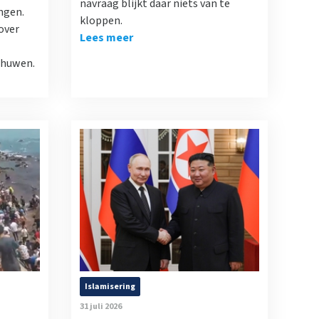
navraag blijkt daar niets van te
ngen.
kloppen.
over
Lees meer
chuwen.
Islamisering
31 juli 2026