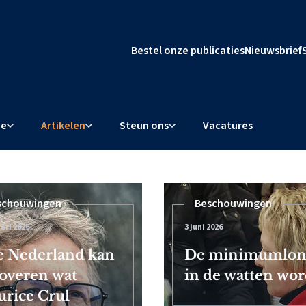
Bestel onze publicaties
Nieuwsbrief
ie
Artikelen
Steun ons
Vacatures
schouwingen
Beschouwingen
ari 2026
3 juni 2026
l dwingt
 Nederland kan
De minimumloner
overen wat
in de watten word
rice Crul