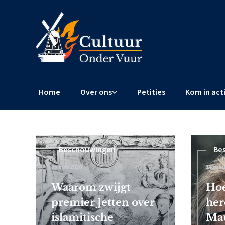
Home
Over ons
Petities
Kom in act
Beschouwingen
Beschouwingen
Be
15 mei 2026
4 februari 2026
18 janu
 Frits
Waarom zwijgt
Censuurschandaal EU: Brusse
Hoe
premier Jetten over
wereldwijde censuur af
her
islamitische
Mau