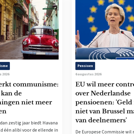
isme
Pensioen
s 2026
6 augustus 2026
erkt communisme:
EU wil meer contr
 kan de
over Nederlandse
ningen niet meer
pensioenen: 'Geld 
en
niet van Brussel m
van deelnemers'
dan zestig jaar biedt Havana
d één alibi voor de ellende in
De Europese Commissie wil 