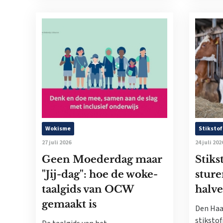
Wokisme
Stikstof
27 juli 2026
24 juli 202
Geen Moederdag maar
Stiks
"Jij-dag": hoe de woke-
sture
taalgids van OCW
halve
gemaakt is
Den Haa
stikstof