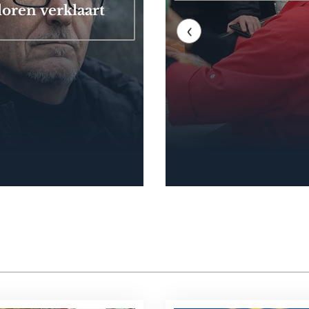
loren verklaart
‹