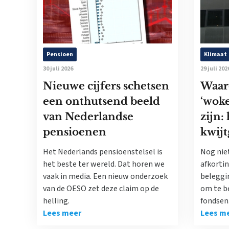
Pensioen
Klimaat
30 juli 2026
29 juli 202
Nieuwe cijfers schetsen
Waar
een onthutsend beeld
‘woke
van Nederlandse
zijn:
pensioenen
kwijt
Het Nederlands pensioenstelsel is
Nog nie
het beste ter wereld. Dat horen we
afkorti
vaak in media. Een nieuw onderzoek
beleggi
van de OESO zet deze claim op de
om te b
helling.
fondsen
Lees meer
Lees m