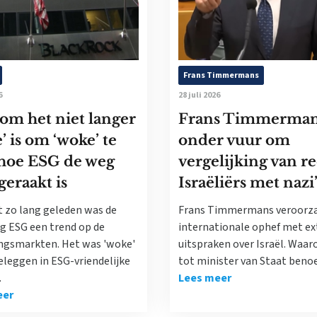
Frans Timmermans
6
28 juli 2026
om het niet langer
Frans Timmerma
’ is om ‘woke’ te
onder vuur om
 hoe ESG de weg
vergelijking van r
geraakt is
Israëliërs met nazi
t zo lang geleden was de
Frans Timmermans veroorz
ng ESG een trend op de
internationale ophef met e
ngsmarkten. Het was 'woke'
uitspraken over Israël. Waaro
eleggen in ESG-vriendelijke
tot minister van Staat ben
.
Lees meer
eer