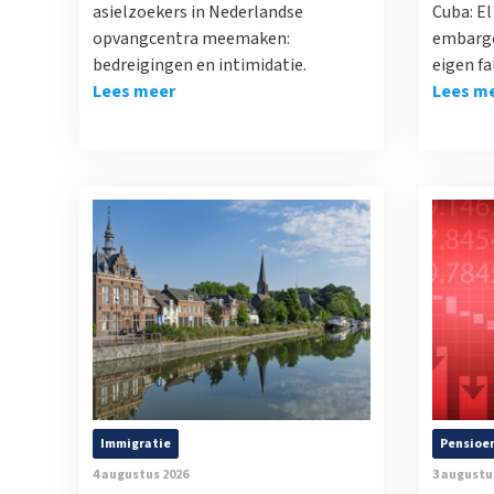
asielzoekers in Nederlandse
Cuba: E
opvangcentra meemaken:
embargo
bedreigingen en intimidatie.
eigen fa
Lees meer
Lees m
Immigratie
Pensioe
4 augustus 2026
3 augustu