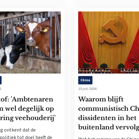
China
6
23 juli 2026
tof: 'Ambtenaren
Waarom blijft
n wel degelijk op
communistisch Ch
ring veehouderij'
dissidenten in het
buitenland vervol
g ontkent dat de
politiek tot doel heeft de