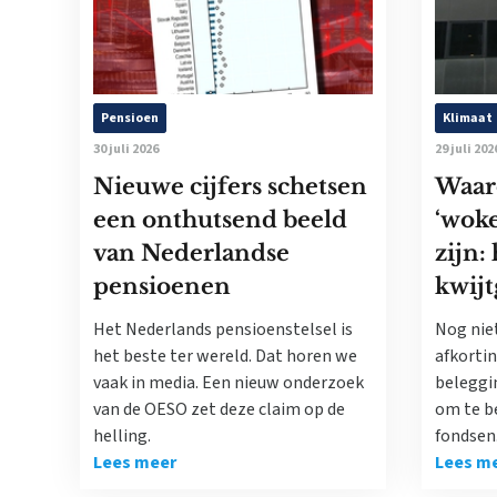
Pensioen
Klimaat
30 juli 2026
29 juli 202
Nieuwe cijfers schetsen
Waar
een onthutsend beeld
‘woke
van Nederlandse
zijn:
pensioenen
kwijt
Het Nederlands pensioenstelsel is
Nog nie
het beste ter wereld. Dat horen we
afkorti
vaak in media. Een nieuw onderzoek
beleggi
van de OESO zet deze claim op de
om te b
helling.
fondsen
Lees meer
Lees m