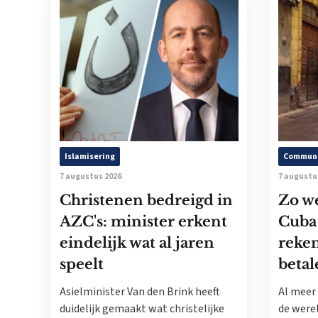
Islamisering
Commun
7 augustus 2026
7 augustu
Christenen bedreigd in
Zo w
AZC's: minister erkent
Cuba
eindelijk wat al jaren
reke
speelt
betal
Asielminister Van den Brink heeft
Al meer 
duidelijk gemaakt wat christelijke
de werel