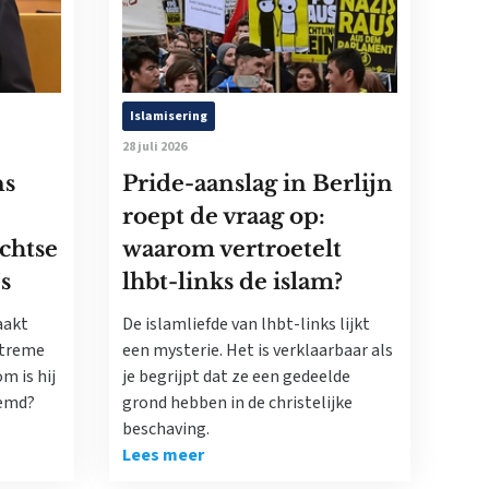
Islamisering
28 juli 2026
ns
Pride-aanslag in Berlijn
roept de vraag op:
echtse
waarom vertroetelt
’s
lhbt-links de islam?
aakt
De islamliefde van lhbt-links lijkt
xtreme
een mysterie. Het is verklaarbaar als
m is hij
je begrijpt dat ze een gedeelde
oemd?
grond hebben in de christelijke
beschaving.
Lees meer