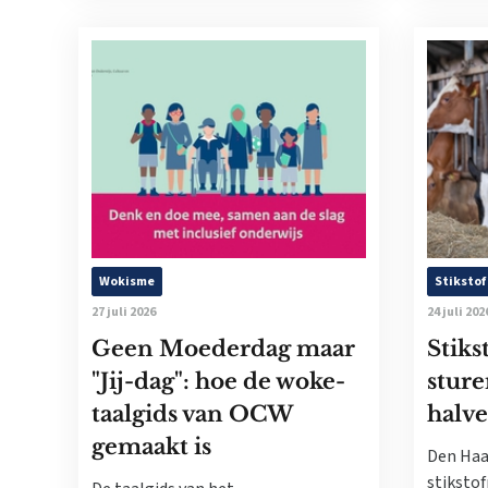
Wokisme
Stikstof
27 juli 2026
24 juli 202
Geen Moederdag maar
Stiks
"Jij-dag": hoe de woke-
sture
taalgids van OCW
halve
gemaakt is
Den Haa
stikstof