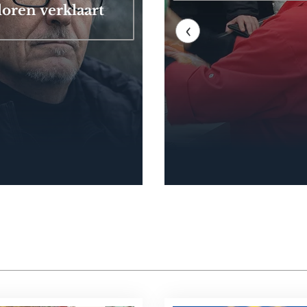
loren verklaart
‹