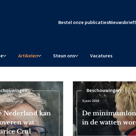
Bestel onze publicaties
Nieuwsbrief
ie
Artikelen
Steun ons
Vacatures
schouwingen
Beschouwingen
ari 2026
3 juni 2026
l dwingt
 Nederland kan
De minimumloner
overen wat
in de watten word
rice Crul