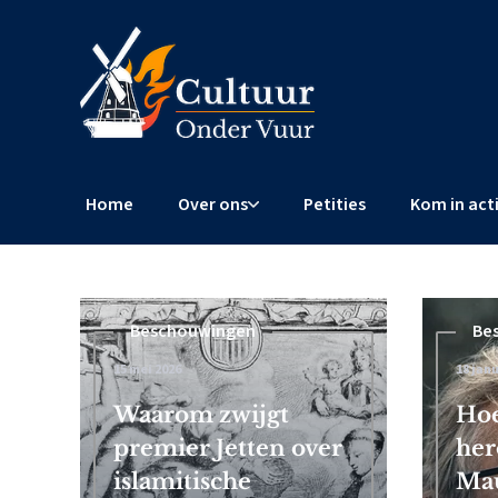
Home
Over ons
Petities
Kom in act
Beschouwingen
Beschouwingen
Be
15 mei 2026
4 februari 2026
18 janu
 Frits
Waarom zwijgt
Censuurschandaal EU: Brusse
Hoe
premier Jetten over
wereldwijde censuur af
her
islamitische
Mau