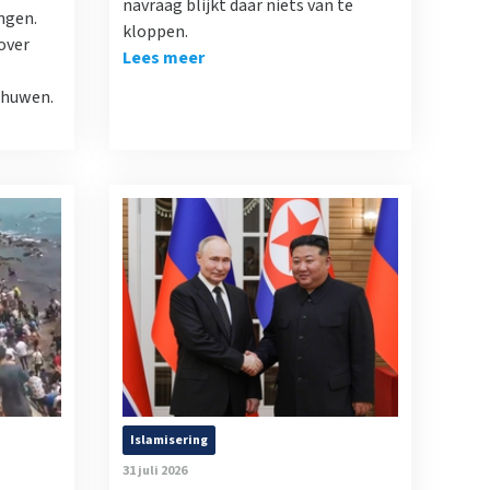
navraag blijkt daar niets van te
ngen.
kloppen.
over
Lees meer
chuwen.
Islamisering
31 juli 2026