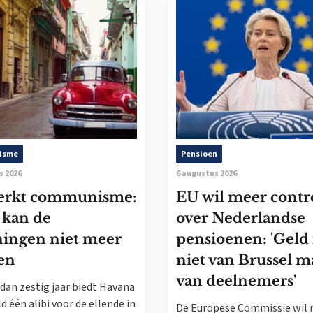
isme
Pensioen
s 2026
6 augustus 2026
erkt communisme:
EU wil meer contr
 kan de
over Nederlandse
ningen niet meer
pensioenen: 'Geld 
en
niet van Brussel m
van deelnemers'
dan zestig jaar biedt Havana
d één alibi voor de ellende in
De Europese Commissie wil 