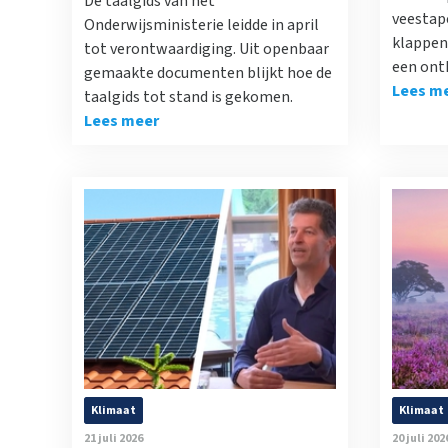
De taalgids van het
veestap
Onderwijsministerie leidde in april
klappen 
tot verontwaardiging. Uit openbaar
een ont
gemaakte documenten blijkt hoe de
Lees m
taalgids tot stand is gekomen.
Lees meer
Klimaat
Klimaat
21 juli 2026
20 juli 202