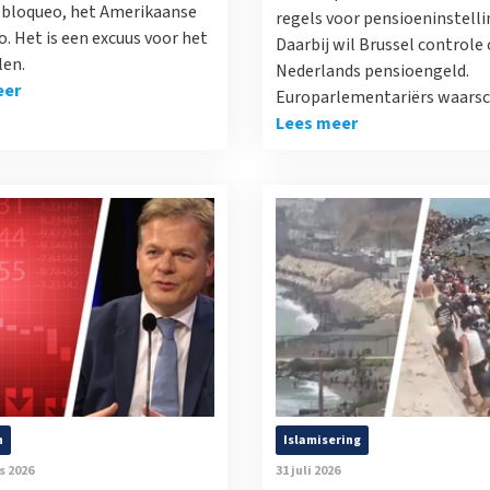
l bloqueo, het Amerikaanse
regels voor pensioeninstelli
. Het is een excuus voor het
Daarbij wil Brussel controle 
len.
Nederlands pensioengeld.
eer
Europarlementariërs waars
Lees meer
n
Islamisering
s 2026
31 juli 2026