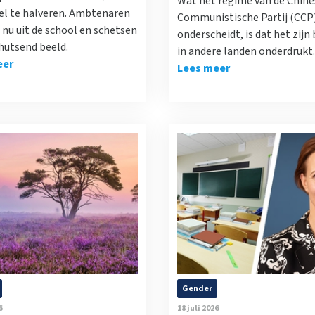
Wat het regime van de Chine
el te halveren. Ambtenaren
Communistische Partij (CCP
nu uit de school en schetsen
onderscheidt, is dat het zijn
hutsend beeld.
in andere landen onderdrukt.
eer
Lees meer
Gender
6
18 juli 2026