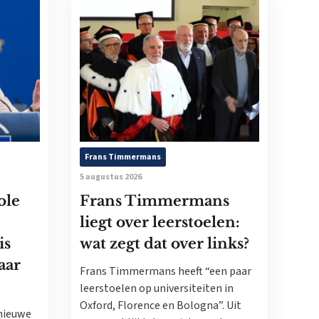
Frans Timmermans
5 augustus 2026
ole
Frans Timmermans
liegt over leerstoelen:
is
wat zegt dat over links?
aar
Frans Timmermans heeft “een paar
leerstoelen op universiteiten in
Oxford, Florence en Bologna”. Uit
nieuwe