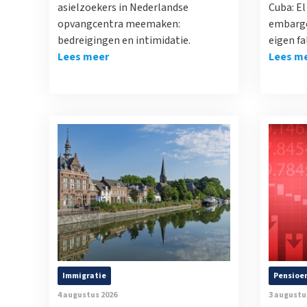
asielzoekers in Nederlandse
Cuba: E
opvangcentra meemaken:
embargo
bedreigingen en intimidatie.
eigen fa
Lees meer
Lees m
Immigratie
Pensioe
4 augustus 2026
3 augustu