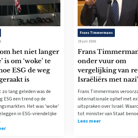
Frans Timmermans
6
28 juli 2026
om het niet langer
Frans Timmerma
’ is om ‘woke’ te
onder vuur om
 hoe ESG de weg
vergelijking van r
geraakt is
Israëliërs met nazi
t zo lang geleden was de
Frans Timmermans veroorz
ng ESG een trend op de
internationale ophef met e
ngsmarkten. Het was 'woke'
uitspraken over Israël. Waaro
eleggen in ESG-vriendelijke
tot minister van Staat ben
.
Lees meer
eer