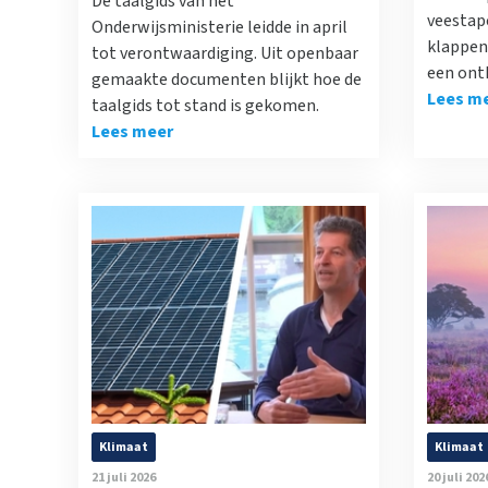
De taalgids van het
veestap
Onderwijsministerie leidde in april
klappen 
tot verontwaardiging. Uit openbaar
een ont
gemaakte documenten blijkt hoe de
Lees m
taalgids tot stand is gekomen.
Lees meer
Klimaat
Klimaat
21 juli 2026
20 juli 202