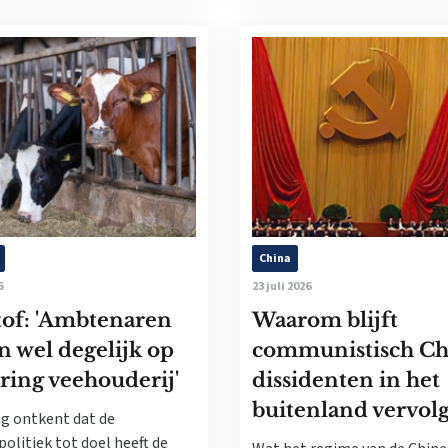
China
6
23 juli 2026
tof: 'Ambtenaren
Waarom blijft
n wel degelijk op
communistisch Ch
ring veehouderij'
dissidenten in het
buitenland vervol
g ontkent dat de
politiek tot doel heeft de