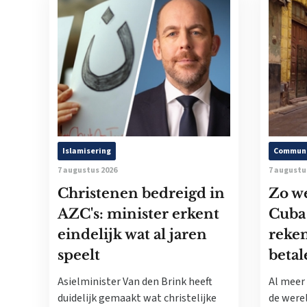
Islamisering
Commun
7 augustus 2026
7 augustu
Christenen bedreigd in
Zo w
AZC's: minister erkent
Cuba
eindelijk wat al jaren
reke
speelt
betal
Asielminister Van den Brink heeft
Al meer 
duidelijk gemaakt wat christelijke
de werel