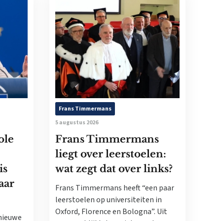
Frans Timmermans
5 augustus 2026
ole
Frans Timmermans
liegt over leerstoelen:
is
wat zegt dat over links?
aar
Frans Timmermans heeft “een paar
leerstoelen op universiteiten in
Oxford, Florence en Bologna”. Uit
nieuwe