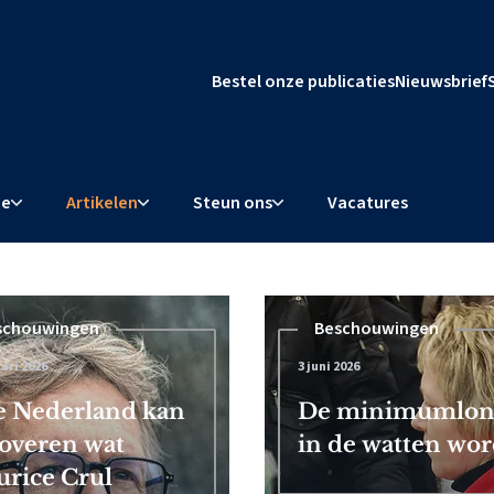
Bestel onze publicaties
Nieuwsbrief
ie
Artikelen
Steun ons
Vacatures
schouwingen
Beschouwingen
ari 2026
3 juni 2026
l dwingt
 Nederland kan
De minimumloner
overen wat
in de watten word
rice Crul