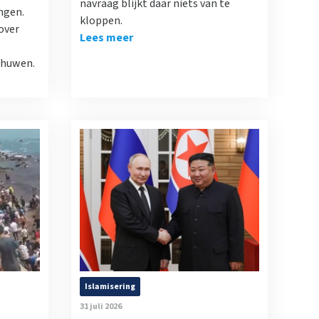
navraag blijkt daar niets van te
ngen.
kloppen.
over
Lees meer
chuwen.
Islamisering
31 juli 2026