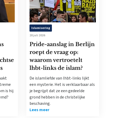
Islamisering
28 juli 2026
ns
Pride-aanslag in Berlijn
roept de vraag op:
echtse
waarom vertroetelt
’s
lhbt-links de islam?
aakt
De islamliefde van lhbt-links lijkt
xtreme
een mysterie. Het is verklaarbaar als
m is hij
je begrijpt dat ze een gedeelde
oemd?
grond hebben in de christelijke
beschaving.
Lees meer