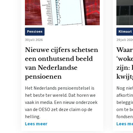
Pensioen
Klimaat
30 juli 2026
29 juli 202
Nieuwe cijfers schetsen
Waar
een onthutsend beeld
‘woke
van Nederlandse
zijn:
pensioenen
kwijt
Het Nederlands pensioenstelsel is
Nog nie
het beste ter wereld. Dat horen we
afkorti
vaak in media. Een nieuw onderzoek
beleggi
van de OESO zet deze claim op de
om te b
helling.
fondsen
Lees meer
Lees m