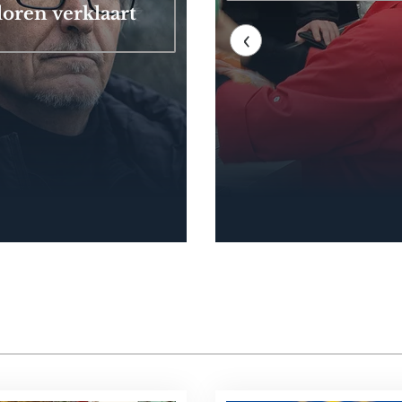
loren verklaart
‹