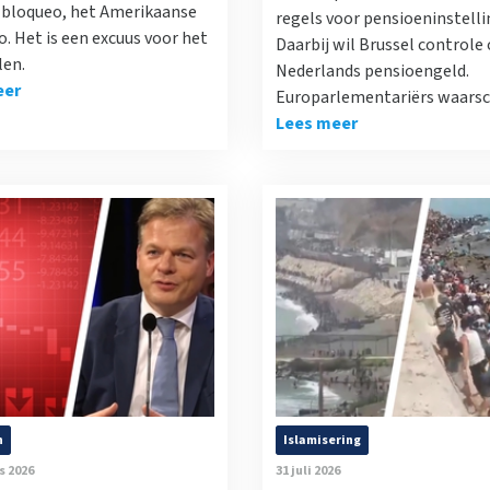
l bloqueo, het Amerikaanse
regels voor pensioeninstelli
. Het is een excuus voor het
Daarbij wil Brussel controle 
len.
Nederlands pensioengeld.
eer
Europarlementariërs waars
Lees meer
n
Islamisering
s 2026
31 juli 2026