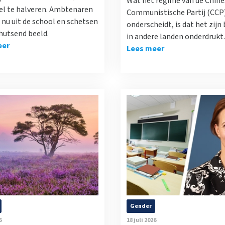
Wat het regime van de Chine
el te halveren. Ambtenaren
Communistische Partij (CCP
nu uit de school en schetsen
onderscheidt, is dat het zijn
hutsend beeld.
in andere landen onderdrukt.
eer
Lees meer
Gender
6
18 juli 2026