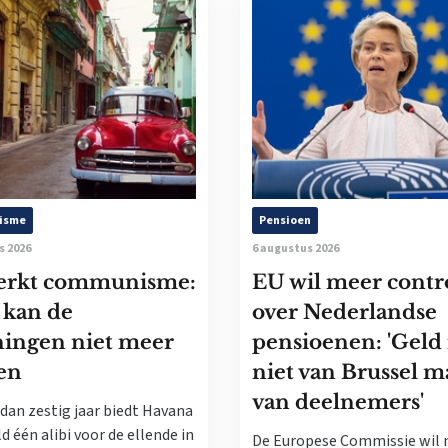
isme
Pensioen
s 2026
6 augustus 2026
erkt communisme:
EU wil meer contr
 kan de
over Nederlandse
ningen niet meer
pensioenen: 'Geld 
en
niet van Brussel m
van deelnemers'
dan zestig jaar biedt Havana
d één alibi voor de ellende in
De Europese Commissie wil 