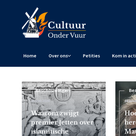
Home
Over ons
Petities
Kom in act
Beschouwingen
Beschouwingen
Be
15 mei 2026
4 februari 2026
18 janu
 Frits
Waarom zwijgt
Censuurschandaal EU: Brusse
Hoe
premier Jetten over
wereldwijde censuur af
her
islamitische
Mau