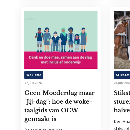
Wokisme
Stikstof
27 juli 2026
24 juli 202
Geen Moederdag maar
Stiks
"Jij-dag": hoe de woke-
sture
taalgids van OCW
halve
gemaakt is
Den Haa
stikstof