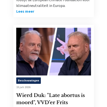
lobbyt de European Climate Foundation voor
klimaatneutraliteit in Europa.
Lees meer
Beschouwingen
15 juli 2026
Wierd Duk: "Late abortus is
moord", VVD’er Frits