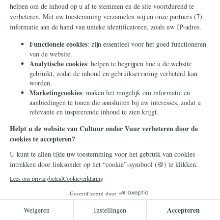
Geopolitiek
10 juli 2026
Deze mannen werd een baan
in Rusland beloofd. Ze
werden wakker aan het front
in Oekraïne
Rusland werft geen buitenlandse strijders
voor zijn oorlog in Oekraïne door de waarheid