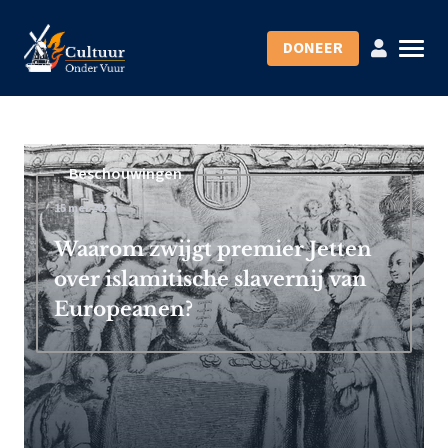
DONEER
Beschouwingen
15 mei 2026
Waarom zwijgt premier Jetten
over islamitische slavernij van
Europeanen?