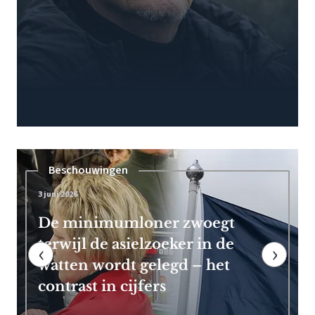
Pensioen
7 mei 2026
Frans Timmermans kan vroeg
met pensioen dankzij royale
‹
›
EU-uitkering