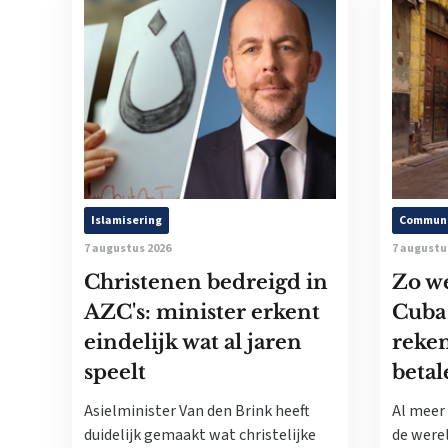
Islamisering
Commun
7 augustus 2026
7 augustu
Christenen bedreigd in
Zo w
AZC's: minister erkent
Cuba
eindelijk wat al jaren
reke
speelt
betal
Asielminister Van den Brink heeft
Al meer 
duidelijk gemaakt wat christelijke
de werel