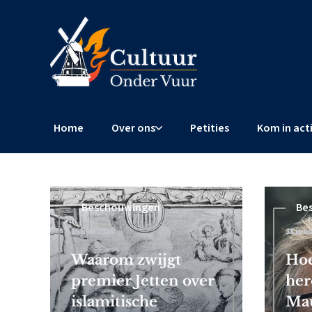
Home
Over ons
Petities
Kom in act
Beschouwingen
Beschouwingen
Be
15 mei 2026
4 februari 2026
18 janu
 Frits
Waarom zwijgt
Censuurschandaal EU: Brusse
Hoe
premier Jetten over
wereldwijde censuur af
her
islamitische
Mau