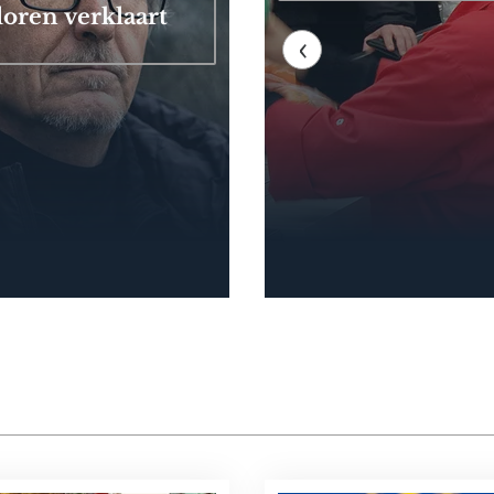
loren verklaart
‹