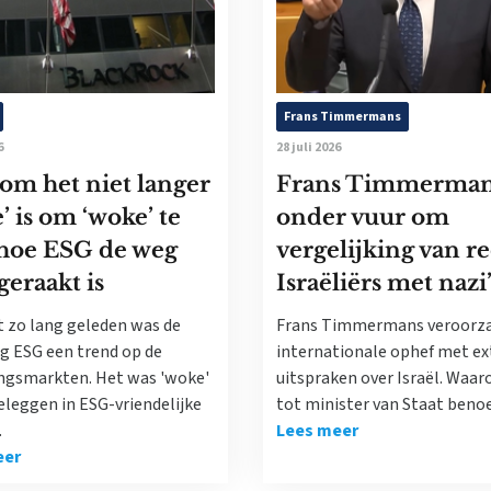
Frans Timmermans
6
28 juli 2026
om het niet langer
Frans Timmerma
’ is om ‘woke’ te
onder vuur om
 hoe ESG de weg
vergelijking van r
geraakt is
Israëliërs met nazi
t zo lang geleden was de
Frans Timmermans veroorz
ng ESG een trend op de
internationale ophef met e
ngsmarkten. Het was 'woke'
uitspraken over Israël. Waaro
eleggen in ESG-vriendelijke
tot minister van Staat ben
.
Lees meer
eer