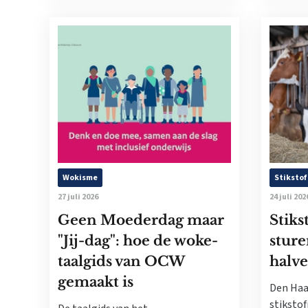
Wokisme
Stikstof
27 juli 2026
24 juli 202
Geen Moederdag maar
Stiks
"Jij-dag": hoe de woke-
sture
taalgids van OCW
halve
gemaakt is
Den Haa
stikstof