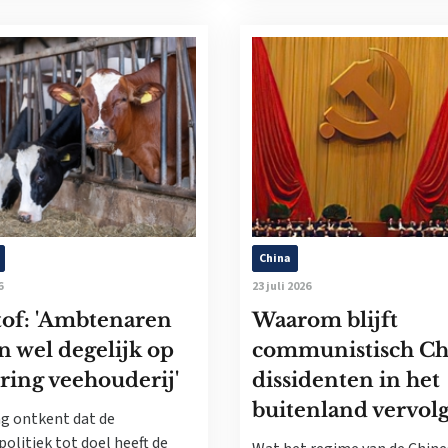
China
6
23 juli 2026
tof: 'Ambtenaren
Waarom blijft
n wel degelijk op
communistisch Ch
ring veehouderij'
dissidenten in het
buitenland vervol
g ontkent dat de
politiek tot doel heeft de