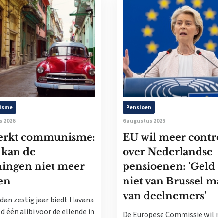
isme
Pensioen
s 2026
6 augustus 2026
erkt communisme:
EU wil meer contr
 kan de
over Nederlandse
ningen niet meer
pensioenen: 'Geld 
en
niet van Brussel m
van deelnemers'
dan zestig jaar biedt Havana
d één alibi voor de ellende in
De Europese Commissie wil 