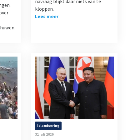
navraag blijkt daar niets van te
ngen.
kloppen.
over
Lees meer
chuwen.
Islamisering
31 juli 2026