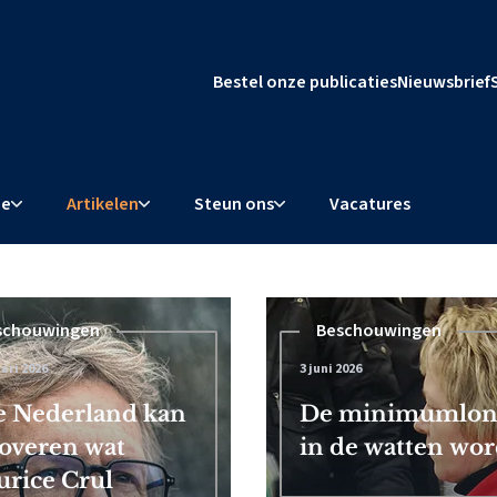
Bestel onze publicaties
Nieuwsbrief
ie
Artikelen
Steun ons
Vacatures
schouwingen
Beschouwingen
ari 2026
3 juni 2026
l dwingt
 Nederland kan
De minimumloner
overen wat
in de watten word
rice Crul