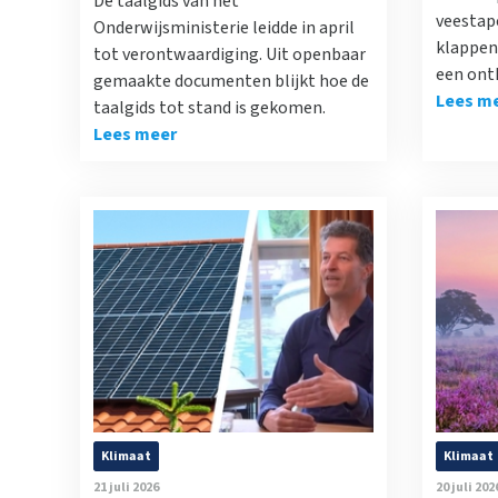
De taalgids van het
veestap
Onderwijsministerie leidde in april
klappen 
tot verontwaardiging. Uit openbaar
een ont
gemaakte documenten blijkt hoe de
Lees m
taalgids tot stand is gekomen.
Lees meer
Klimaat
Klimaat
21 juli 2026
20 juli 202