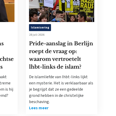
Islamisering
28 juli 2026
ns
Pride-aanslag in Berlijn
roept de vraag op:
echtse
waarom vertroetelt
’s
lhbt-links de islam?
aakt
De islamliefde van lhbt-links lijkt
xtreme
een mysterie. Het is verklaarbaar als
m is hij
je begrijpt dat ze een gedeelde
oemd?
grond hebben in de christelijke
beschaving.
Lees meer