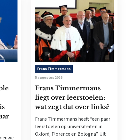
Frans Timmermans
5 augustus 2026
ole
Frans Timmermans
liegt over leerstoelen:
is
wat zegt dat over links?
aar
Frans Timmermans heeft “een paar
leerstoelen op universiteiten in
Oxford, Florence en Bologna”. Uit
nieuwe