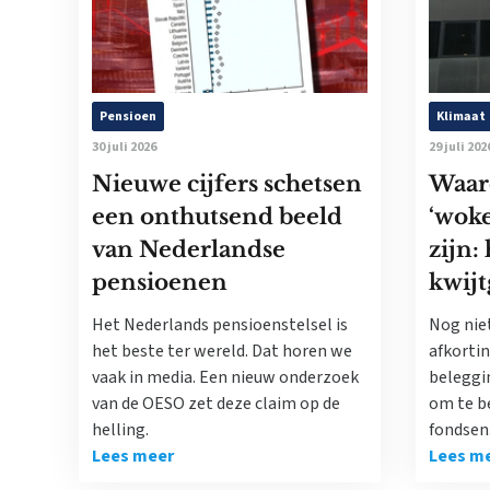
Pensioen
Klimaat
30 juli 2026
29 juli 202
Nieuwe cijfers schetsen
Waar
een onthutsend beeld
‘woke
van Nederlandse
zijn:
pensioenen
kwijt
Het Nederlands pensioenstelsel is
Nog nie
het beste ter wereld. Dat horen we
afkorti
vaak in media. Een nieuw onderzoek
beleggi
van de OESO zet deze claim op de
om te b
helling.
fondsen
Lees meer
Lees m