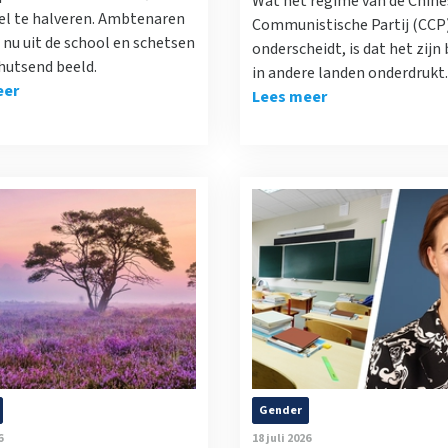
Wat het regime van de Chine
el te halveren. Ambtenaren
Communistische Partij (CCP
nu uit de school en schetsen
onderscheidt, is dat het zijn
hutsend beeld.
in andere landen onderdrukt.
eer
Lees meer
Gender
6
18 juli 2026