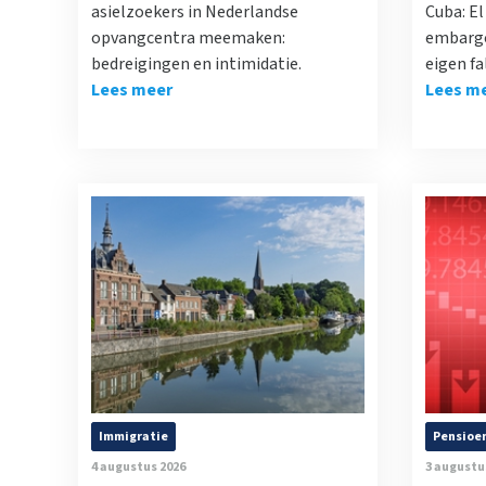
asielzoekers in Nederlandse
Cuba: E
opvangcentra meemaken:
embargo
bedreigingen en intimidatie.
eigen fa
Lees meer
Lees m
Immigratie
Pensioe
4 augustus 2026
3 augustu