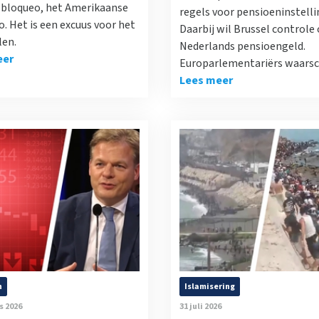
l bloqueo, het Amerikaanse
regels voor pensioeninstelli
. Het is een excuus voor het
Daarbij wil Brussel controle 
len.
Nederlands pensioengeld.
eer
Europarlementariërs waars
Lees meer
n
Islamisering
s 2026
31 juli 2026