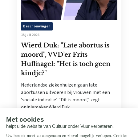
Beschouwingen
15 juli 2026
Wierd Duk: "Late abortus is
moord", VVD’er Frits
Huffnagel: "Het is toch geen
kindje?"
Nederlandse ziekenhuizen gaan late
abortussen uitvoeren bij vrouwen met een
‘sociale indicatie’. “Dit is moord,” zegt
opiniemaker Wierd Duk.
Lees meer