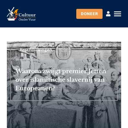
DONEER
Beschouwingen
15 mei 2026
Waarom zwijgt premier Jetten
over islamitische slavernij van
Europeanen?