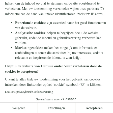
Frans Timmermans
14 juli 2026
Frans Timmermans krijgt
geheel onverdiend een
eretitel als minister van Staat
Frans Timmermans is benoemd tot minister
van Staat. Waar heeft hij dit buitengewone
eerbetoon aan te danken?
Lees meer