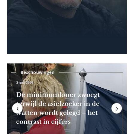
Pensioen
7 mei 2026
Frans Timmermans kan vroeg
met pensioen dankzij royale
‹
›
EU-uitkering