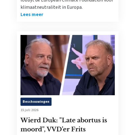
lobbyt de European Climate Foundation voor
klimaatneutraliteit in Europa.
Lees meer
Beschouwingen
15 juli 2026
Wierd Duk: "Late abortus is
moord", VVD’er Frits