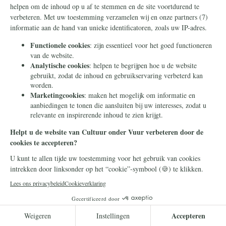
Geopolitiek
10 juli 2026
Deze mannen werd een baan
in Rusland beloofd. Ze
werden wakker aan het front
in Oekraïne
Rusland werft geen buitenlandse strijders
voor zijn oorlog in Oekraïne door de waarheid