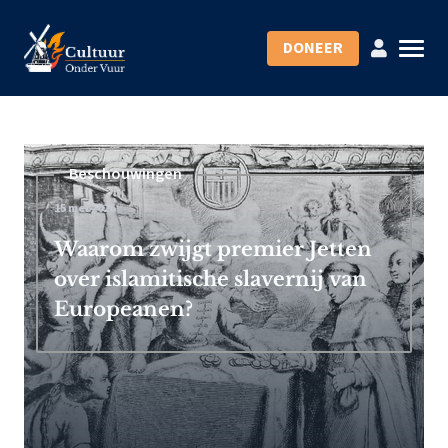
DONEER
Beschouwingen
15 mei 2026
Waarom zwijgt premier Jetten
over islamitische slavernij van
Europeanen?