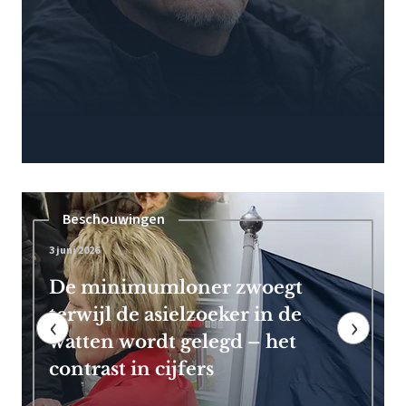
Pensioen
7 mei 2026
Frans Timmermans kan vroeg
met pensioen dankzij royale
‹
›
EU-uitkering