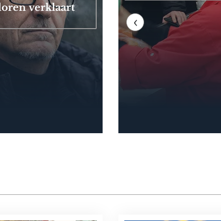
loren verklaart
‹