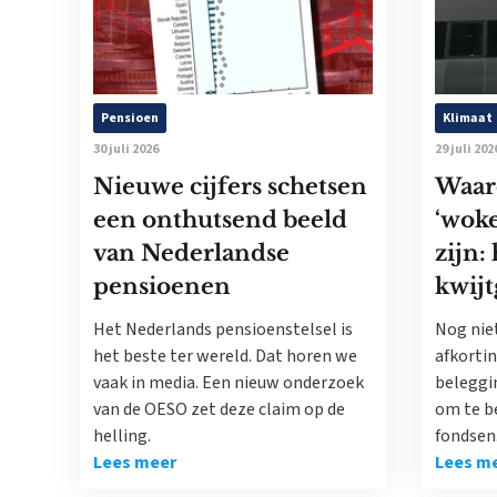
Pensioen
Klimaat
30 juli 2026
29 juli 202
Nieuwe cijfers schetsen
Waar
een onthutsend beeld
‘woke
van Nederlandse
zijn:
pensioenen
kwijt
Het Nederlands pensioenstelsel is
Nog nie
het beste ter wereld. Dat horen we
afkorti
vaak in media. Een nieuw onderzoek
beleggi
van de OESO zet deze claim op de
om te b
helling.
fondsen
Lees meer
Lees m