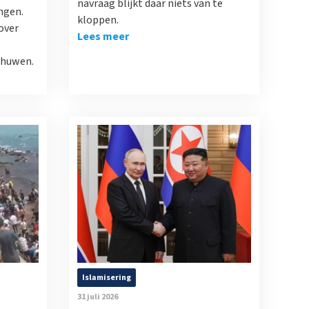
navraag blijkt daar niets van te
ngen.
kloppen.
over
Lees meer
chuwen.
Islamisering
31 juli 2026