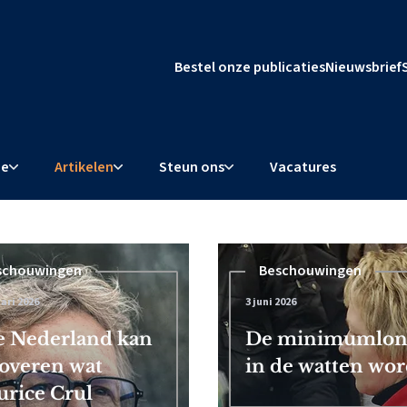
Bestel onze publicaties
Nieuwsbrief
ie
Artikelen
Steun ons
Vacatures
schouwingen
Beschouwingen
ari 2026
3 juni 2026
l dwingt
 Nederland kan
De minimumloner
overen wat
in de watten word
rice Crul