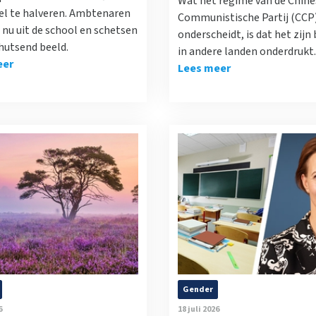
Wat het regime van de Chine
el te halveren. Ambtenaren
Communistische Partij (CCP
nu uit de school en schetsen
onderscheidt, is dat het zijn
hutsend beeld.
in andere landen onderdrukt.
eer
Lees meer
Gender
6
18 juli 2026