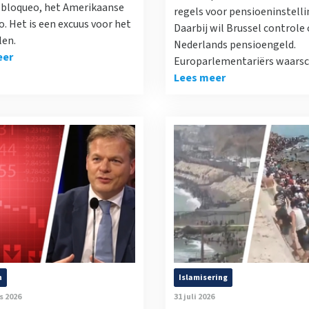
l bloqueo, het Amerikaanse
regels voor pensioeninstelli
. Het is een excuus voor het
Daarbij wil Brussel controle 
len.
Nederlands pensioengeld.
eer
Europarlementariërs waars
Lees meer
n
Islamisering
s 2026
31 juli 2026