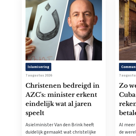
Islamisering
Commun
7 augustus 2026
7 augustu
Christenen bedreigd in
Zo w
AZC's: minister erkent
Cuba
eindelijk wat al jaren
reke
speelt
betal
Asielminister Van den Brink heeft
Al meer 
duidelijk gemaakt wat christelijke
de werel