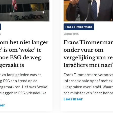
Frans Timmermans
6
28 juli 2026
om het niet langer
Frans Timmerma
’ is om ‘woke’ te
onder vuur om
 hoe ESG de weg
vergelijking van r
geraakt is
Israëliërs met nazi
t zo lang geleden was de
Frans Timmermans veroorz
ng ESG een trend op de
internationale ophef met e
ngsmarkten. Het was 'woke'
uitspraken over Israël. Waaro
eleggen in ESG-vriendelijke
tot minister van Staat ben
.
Lees meer
eer