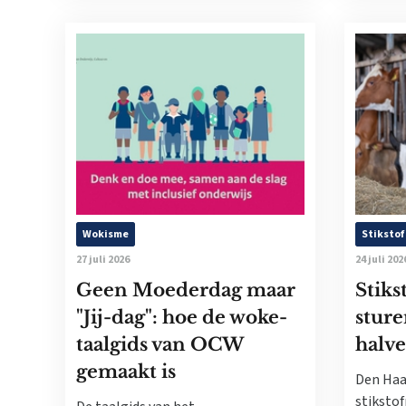
Wokisme
Stikstof
27 juli 2026
24 juli 202
Geen Moederdag maar
Stiks
"Jij-dag": hoe de woke-
sture
taalgids van OCW
halve
gemaakt is
Den Haa
stikstof