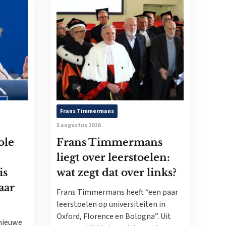
Frans Timmermans
5 augustus 2026
ole
Frans Timmermans
liegt over leerstoelen:
is
wat zegt dat over links?
aar
Frans Timmermans heeft “een paar
leerstoelen op universiteiten in
Oxford, Florence en Bologna”. Uit
nieuwe