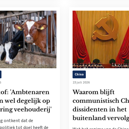
China
6
23 juli 2026
tof: 'Ambtenaren
Waarom blijft
n wel degelijk op
communistisch Ch
ring veehouderij'
dissidenten in het
buitenland vervol
g ontkent dat de
politiek tot doel heeft de