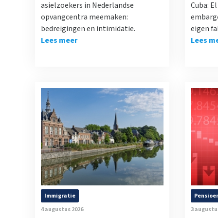
asielzoekers in Nederlandse
Cuba: E
opvangcentra meemaken:
embargo
bedreigingen en intimidatie.
eigen fa
Lees meer
Lees m
Immigratie
Pensioe
4 augustus 2026
3 augustu