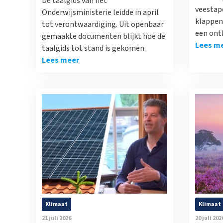
De taalgids van het
veestap
Onderwijsministerie leidde in april
klappen 
tot verontwaardiging. Uit openbaar
een ont
gemaakte documenten blijkt hoe de
Lees m
taalgids tot stand is gekomen.
Lees meer
Klimaat
Klimaat
21 juli 2026
20 juli 202