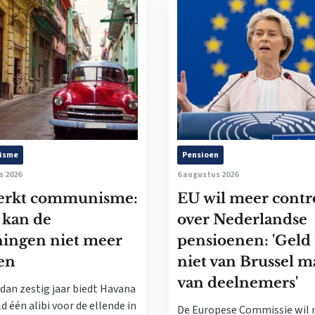
isme
Pensioen
s 2026
6 augustus 2026
erkt communisme:
EU wil meer contr
 kan de
over Nederlandse
ningen niet meer
pensioenen: 'Geld 
en
niet van Brussel m
van deelnemers'
dan zestig jaar biedt Havana
d één alibi voor de ellende in
De Europese Commissie wil 