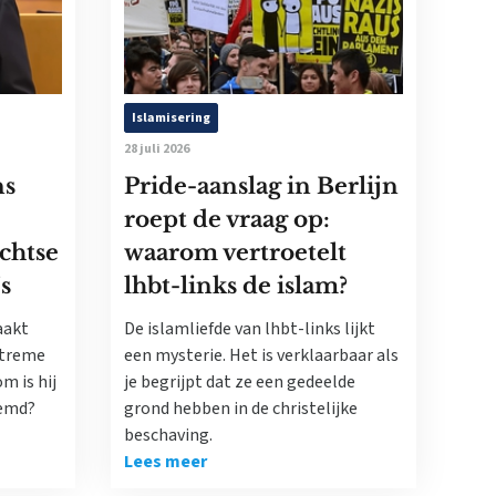
Islamisering
28 juli 2026
ns
Pride-aanslag in Berlijn
roept de vraag op:
echtse
waarom vertroetelt
’s
lhbt-links de islam?
aakt
De islamliefde van lhbt-links lijkt
xtreme
een mysterie. Het is verklaarbaar als
m is hij
je begrijpt dat ze een gedeelde
oemd?
grond hebben in de christelijke
beschaving.
Lees meer