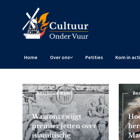
Home
Over ons
Petities
Kom in act
Beschouwingen
Beschouwingen
Be
15 mei 2026
4 februari 2026
18 janu
 Frits
Waarom zwijgt
Censuurschandaal EU: Brusse
Hoe
premier Jetten over
wereldwijde censuur af
her
islamitische
Mau