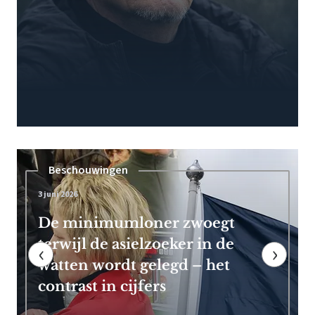
Pensioen
7 mei 2026
Frans Timmermans kan vroeg
met pensioen dankzij royale
‹
›
EU-uitkering