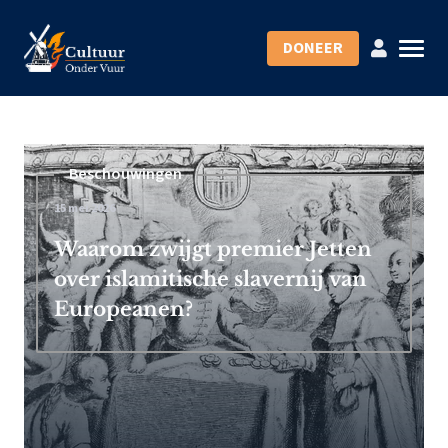
DONEER
Beschouwingen
15 mei 2026
Waarom zwijgt premier Jetten
over islamitische slavernij van
Europeanen?