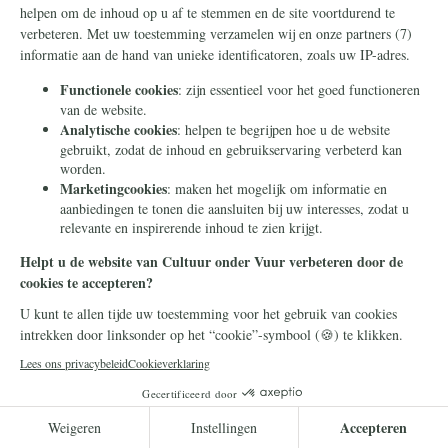
Geopolitiek
10 juli 2026
Deze mannen werd een baan
in Rusland beloofd. Ze
werden wakker aan het front
in Oekraïne
Rusland werft geen buitenlandse strijders
voor zijn oorlog in Oekraïne door de waarheid