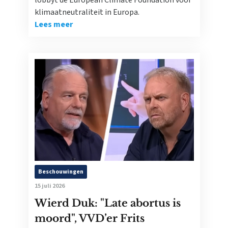
lobbyt de European Climate Foundation voor
klimaatneutraliteit in Europa.
Lees meer
Beschouwingen
15 juli 2026
Wierd Duk: "Late abortus is
moord", VVD’er Frits