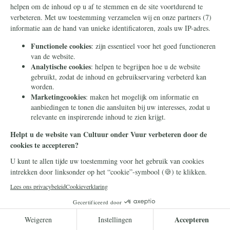
Geopolitiek
10 juli 2026
Deze mannen werd een baan
in Rusland beloofd. Ze
werden wakker aan het front
in Oekraïne
Rusland werft geen buitenlandse strijders
voor zijn oorlog in Oekraïne door de waarheid