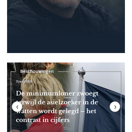
Pensioen
7 mei 2026
Frans Timmermans kan vroeg
met pensioen dankzij royale
‹
›
EU-uitkering