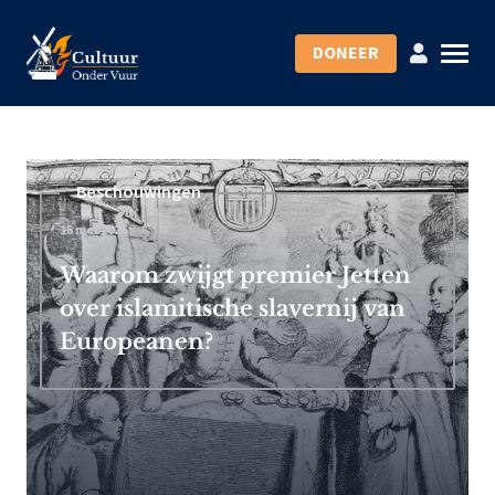
DONEER
Beschouwingen
15 mei 2026
Waarom zwijgt premier Jetten
over islamitische slavernij van
Europeanen?