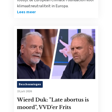
lobbyt de European Climate Foundation voor
klimaatneutraliteit in Europa.
Lees meer
Beschouwingen
15 juli 2026
Wierd Duk: "Late abortus is
moord", VVD’er Frits