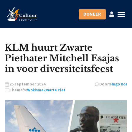
DONEER
KLM huurt Zwarte
Piethater Mitchell Esajas
in voor diversiteitsfeest
25 september 2024
Door:
Hugo Bos
Thema's:
Wokisme
Zwarte Piet