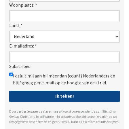
Woonplaats:
*
Land:
*
E-mailadres:
*
Subscribed
Ik sluit mij aan bij meer dan {count} Nederlanders en
blijf graag per e-mail op de hoogte van de strijd.
Ik teken!
Door verder te gaan gaat u ermee akkoord correspondentie van Stichting
Civitas Christiana te ontvangen. In ons
privacybeleid
leggen we uit hoe we
uw gegevens beschermen en gebruiken. U kunt op elk moment uitschrijven.