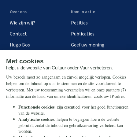
Over ons
Kom in actie
Wie zijn wij?
Petities
Contact
Publicaties
Hugo Bos
Geef uw mening
Onze successen
Ontvang de nieuwsbrief
Steun ons
Info
Nieuwsbrief
Contact
Eenmalig
Ontvang onze Telegram-
berichten
Maandelijks
Privacy
Periodiek
Nalaten