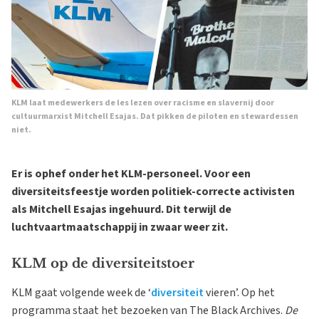
KLM laat medewerkers de les lezen over racisme en slavernij door
cultuurmarxist Mitchell Esajas. Dat pikken de piloten en stewardessen
niet.
Er is ophef onder het KLM-personeel. Voor een
diversiteitsfeestje worden politiek-correcte activisten
als Mitchell Esajas ingehuurd. Dit terwijl de
luchtvaartmaatschappij in zwaar weer zit.
KLM op de diversiteitstoer
KLM gaat volgende week de ‘
diversiteit
vieren’. Op het
programma staat het bezoeken van The Black Archives.
De