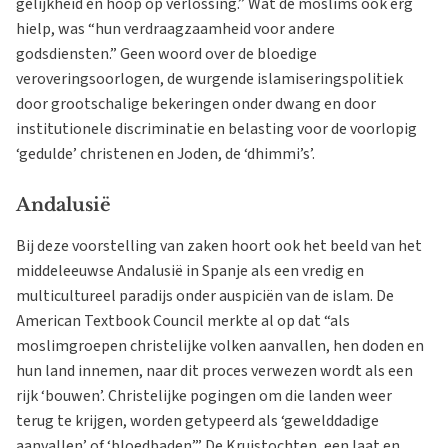
gelijkheid en hoop op verlossing.” Wat de moslims ook erg
hielp, was “hun verdraagzaamheid voor andere
godsdiensten.” Geen woord over de bloedige
veroveringsoorlogen, de wurgende islamiseringspolitiek
door grootschalige bekeringen onder dwang en door
institutionele discriminatie en belasting voor de voorlopig
‘gedulde’ christenen en Joden, de ‘dhimmi’s’.
Andalusië
Bij deze voorstelling van zaken hoort ook het beeld van het
middeleeuwse Andalusië in Spanje als een vredig en
multicultureel paradijs onder auspiciën van de islam. De
American Textbook Council merkte al op dat “als
moslimgroepen christelijke volken aanvallen, hen doden en
hun land innemen, naar dit proces verwezen wordt als een
rijk ‘bouwen’. Christelijke pogingen om die landen weer
terug te krijgen, worden getypeerd als ‘gewelddadige
aanvallen’ of ‘bloedbaden’.” De Kruistochten, een laat en