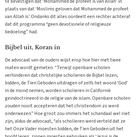
te bevestigen dat ‘Mohammed de profeet is van Allah’ in
plaats van dat ‘Moslims geloven dat Mohammed de profeet
van Allah is.’ Ondanks dit alles oordeelt een rechter achteraf
dat dit programma “geen devotionele of religieuze
bedoeling” had.
Bijbel uit, Koran in
De advocaat van de ouders wijst erop hoe hier met twee
maten wordt gemeten. “Terwijl openbare scholen
verhinderen dat christelijke scholieren de Bijbel lezen,
bidden, de Tien Geboden uitdragen of zelfs het woord ‘God’
in de mond nemen, worden scholieren in Californië
geïndoctrineerd in de religie van de islam. Openbare scholen
zouden nooit accepteren dat het christendom zo werd
onderwezen.” Hoe groot zou immers het schandaal wel niet
zijn, aldus de advocaat, “als scholieren werd verteld dat ze
het Onze Vader moesten bidden, de Tien Geboden uit het
hoofd leren, zinnen moesten gebruiken als ‘Jezus is de