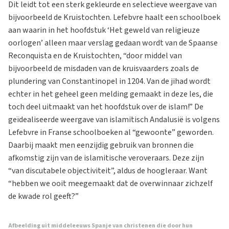
Dit leidt tot een sterk gekleurde en selectieve weergave van
bijvoorbeeld de Kruistochten. Lefebvre haalt een schoolboek
aan waarin in het hoofdstuk ‘Het geweld van religieuze
oorlogen’ alleen maar verslag gedaan wordt van de Spaanse
Reconquista en de Kruistochten, “door middel van
bijvoorbeeld de misdaden van de kruisvaarders zoals de
plundering van Constantinopel in 1204. Van de jihad wordt
echter in het geheel geen melding gemaakt in deze les, die
toch deel uitmaakt van het hoofdstuk over de islam!” De
geïdealiseerde weergave van islamitisch Andalusië is volgens
Lefebvre in Franse schoolboeken al “gewoonte” geworden.
Daarbij maakt men eenzijdig gebruik van bronnen die
afkomstig zijn van de islamitische veroveraars. Deze zijn
“van discutabele objectiviteit”, aldus de hoogleraar. Want
“hebben we ooit meegemaakt dat de overwinnaar zichzelf
de kwade rol geeft?”
Afbeelding uit middeleeuws Spanje van christenen die door hun