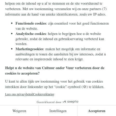
Diyanet-moskeeën
Verder bestaan er vrijwel altijd politieke en financiële
verbanden tussen de moskee en het land van herkomst. De
Diyanet-moskeeën zijn bijvoorbeeld Turkse
staatsmoskeeën, waarvan de imam in loondienst is van de
Turkse staat. Zij vallen onder de ‘Diyanet’, het Turkse
presidium van godsdienstzaken dat ressorteert onder het
ministerie van Algemene Zaken van president Erdogan. Het
wordt wel de ‘Turkse staatskerk’ genoemd, paradoxalerwijze
ooit opgericht om de radicale islam buiten de deur te houden
en om na de val van het Ottomaanse rijk strenge controle te
houden op alles wat met de islam te maken heeft.
Politieke leiband
In Turkije zelf beheert Diyanet 90.000 moskeeën. Bemand
door leken vormt dit Diyanet-netwerk, vooral nadat de
islamitische Partij voor Gerechtigheid en Ontwikkeling