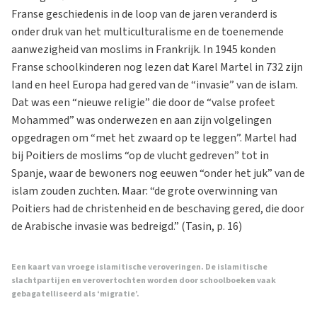
Franse geschiedenis in de loop van de jaren veranderd is
onder druk van het multiculturalisme en de toenemende
aanwezigheid van moslims in Frankrijk. In 1945 konden
Franse schoolkinderen nog lezen dat Karel Martel in 732 zijn
land en heel Europa had gered van de “invasie” van de islam.
Dat was een “nieuwe religie” die door de “valse profeet
Mohammed” was onderwezen en aan zijn volgelingen
opgedragen om “met het zwaard op te leggen”. Martel had
bij Poitiers de moslims “op de vlucht gedreven” tot in
Spanje, waar de bewoners nog eeuwen “onder het juk” van de
islam zouden zuchten. Maar: “de grote overwinning van
Poitiers had de christenheid en de beschaving gered, die door
de Arabische invasie was bedreigd.” (Tasin, p. 16)
Een kaart van vroege islamitische veroveringen. De islamitische
slachtpartijen en verovertochten worden door schoolboeken vaak
gebagatelliseerd als ‘migratie’.