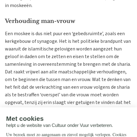
in moskeeën.
Verhouding man-vrouw
Een moskee is dus niet puur een ‘gebedsruimte’, zoals een
kerkgebouw of synagoge. Het is het politieke brandpunt van
waaruit de islamitische gelovigen worden aangezet hun
geloof in daden om te zetten en eisen te stellen om de
samenleving in overeenstemming te brengen met de sharia.
Dat raakt vrijwel aan alle maatschappelijke verhoudingen,
om te beginnen die tussen man en vrouw. Wat te denken van
het feit dat de verkrachting van een vrouw volgens de sharia
als te bestraffen ‘overspel’ van die vrouw moet worden
opgevat, tenzij zij erin slaagt vier getuigen te vinden dat het
tegen haar zin gebeurde? De bestraffing die volgt als zij daar
niet in slaagt, is overigens in sommige islamitische landen
de doodstraf, al dan niet via steniging.