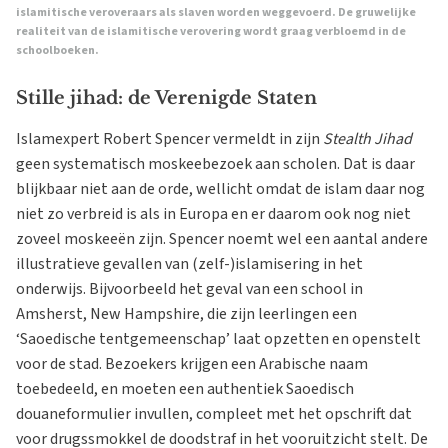
islamitische veroveraars als slaven worden weggevoerd. De gruwelijke
realiteit van de islamitische verovering wordt graag verbloemd in de
schoolboeken.
Stille jihad: de Verenigde Staten
Islamexpert Robert Spencer vermeldt in zijn
Stealth Jihad
geen systematisch moskeebezoek aan scholen. Dat is daar
blijkbaar niet aan de orde, wellicht omdat de islam daar nog
niet zo verbreid is als in Europa en er daarom ook nog niet
zoveel moskeeën zijn. Spencer noemt wel een aantal andere
illustratieve gevallen van (zelf-)islamisering in het
onderwijs. Bijvoorbeeld het geval van een school in
Amsherst, New Hampshire, die zijn leerlingen een
‘Saoedische tentgemeenschap’ laat opzetten en openstelt
voor de stad. Bezoekers krijgen een Arabische naam
toebedeeld, en moeten een authentiek Saoedisch
douaneformulier invullen, compleet met het opschrift dat
voor drugssmokkel de doodstraf in het vooruitzicht stelt. De