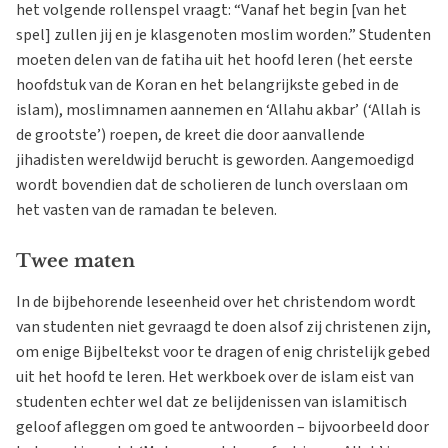
het volgende rollenspel vraagt: “Vanaf het begin [van het
spel] zullen jij en je klasgenoten moslim worden.” Studenten
moeten delen van de fatiha uit het hoofd leren (het eerste
hoofdstuk van de Koran en het belangrijkste gebed in de
islam), moslimnamen aannemen en ‘Allahu akbar’ (‘Allah is
de grootste’) roepen, de kreet die door aanvallende
jihadisten wereldwijd berucht is geworden. Aangemoedigd
wordt bovendien dat de scholieren de lunch overslaan om
het vasten van de ramadan te beleven.
Twee maten
In de bijbehorende leseenheid over het christendom wordt
van studenten niet gevraagd te doen alsof zij christenen zijn,
om enige Bijbeltekst voor te dragen of enig christelijk gebed
uit het hoofd te leren. Het werkboek over de islam eist van
studenten echter wel dat ze belijdenissen van islamitisch
geloof afleggen om goed te antwoorden – bijvoorbeeld door