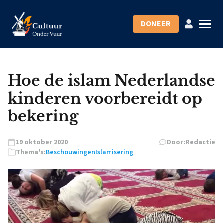
DONEER
Hoe de islam Nederlandse
kinderen voorbereidt op
bekering
19 oktober 2020
Door:
Redactie
Thema's:
Beschouwingen
Islamisering