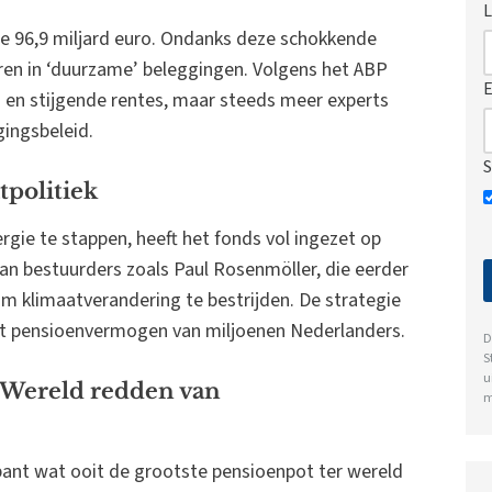
L
 96,9 miljard euro. Ondanks deze schokkende
eren in ‘duurzame’ beleggingen. Volgens het ABP
E
 en stijgende rentes, maar steeds meer experts
gingsbeleid.
S
tpolitiek
rgie te stappen, heeft het fonds vol ingezet op
van bestuurders zoals Paul Rosenmöller, die eerder
 om klimaatverandering te bestrijden. De strategie
t pensioenvermogen van miljoenen Nederlanders.
D
S
u
Wereld redden van
m
ant wat ooit de grootste pensioenpot ter wereld