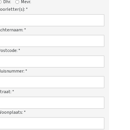
Dhr.
Mevr.
oorletter(s):
*
Achternaam:
*
ostcode:
*
Huisnummer:
*
traat:
*
Woonplaats:
*