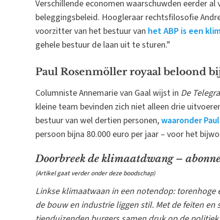
Verschillende economen waarschuwden eerder al vo
beleggingsbeleid. Hoogleraar rechtsfilosofie Andr
voorzitter van het bestuur van
het ABP is een kli
gehele bestuur de laan uit te sturen.”
Paul Rosenmöller royaal beloond bi
Columniste Annemarie van Gaal wijst in
De Telegra
kleine team bevinden zich niet alleen drie uitvoer
bestuur van wel dertien personen,
waaronder Paul
persoon bijna 80.000 euro per jaar – voor het bijw
Doorbreek de klimaatdwang – abonnee
(Artikel gaat verder onder deze boodschap)
Linkse klimaatwaan in een notendop: torenhoge 
de bouw en industrie liggen stil. Met de feiten e
tienduizenden burgers samen druk op de politiek 