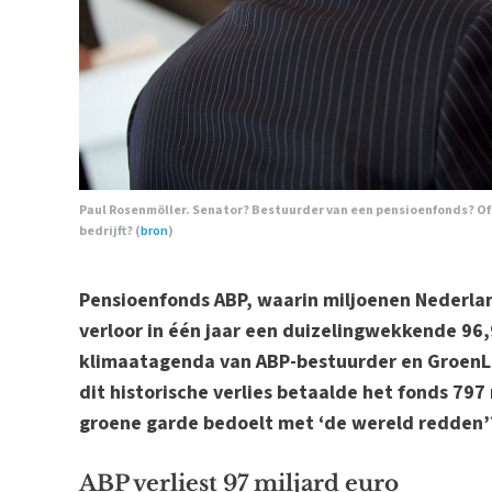
Paul Rosenmöller. Senator? Bestuurder van een pensioenfonds? Of 
bedrijft? (
bron
)
Pensioenfonds ABP, waarin miljoenen Nederla
verloor in één jaar een duizelingwekkende 96,9
klimaatagenda van ABP-bestuurder en GroenLi
dit historische verlies betaalde het fonds 797 
groene garde bedoelt met ‘de wereld redden’
ABP verliest 97 miljard euro