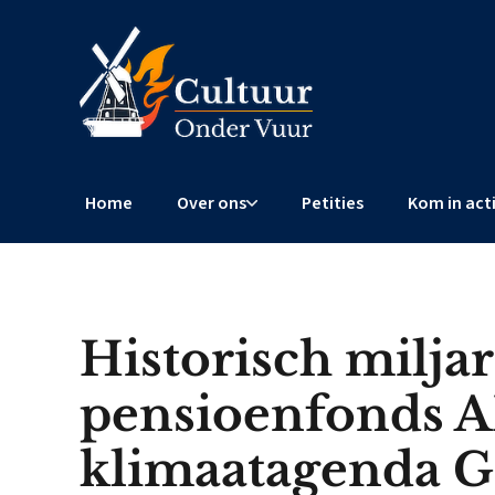
Home
Over ons
Petities
Kom in act
Historisch milja
pensioenfonds A
klimaatagenda 