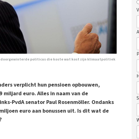
V
P
doorgewinterde politicus die koste wat kost zijn klimaatpolitiek
nders verplicht hun pensioen opbouwen,
 miljard euro. Alles in naam van de
S
nks-PvdA senator Paul Rosenmöller. Ondanks
miljoen euro aan bonussen uit. Is dit wat de
?