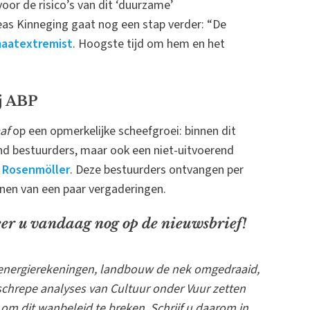
or de risico’s van dit ‘duurzame’
eas Kinneging gaat nog een stap verder: “De
maatextremist
. Hoogste tijd om hem en het
j ABP
af
op een opmerkelijke scheefgroei: binnen dit
end bestuurders, maar ook een niet-uitvoerend
 Rosenmöller
. Deze bestuurders ontvangen per
onen van een paar vergaderingen.
r u vandaag nog op de nieuwsbrief!
energierekeningen, landbouw de nek omgedraaid,
n schrepe analyses van Cultuur onder Vuur zetten
om dit wanbeleid te breken. Schrijf u daarom in