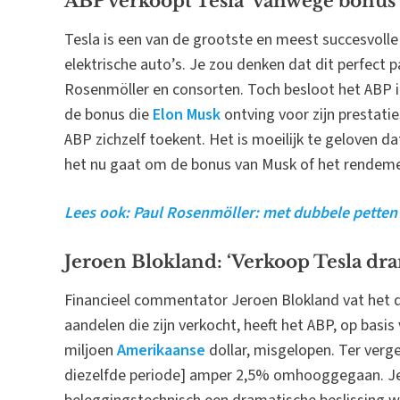
ABP verkoopt Tesla ‘vanwege bonus
Tesla is een van de grootste en meest succesvolle
elektrische auto’s. Je zou denken dat dit perfect 
Rosenmöller en consorten. Toch besloot het ABP i
de bonus die
Elon Musk
ontving voor zijn prestatie
ABP zichzelf toekent. Het is moeilijk te geloven d
het nu gaat om de bonus van Musk of het rendeme
Lees ook: Paul Rosenmöller: met dubbele petten
Jeroen Blokland: ‘Verkoop Tesla dra
Financieel commentator Jeroen Blokland vat het d
aandelen die zijn verkocht, heeft het ABP, op basi
miljoen
Amerikaanse
dollar, misgelopen. Ter verge
diezelfde periode] amper 2,5% omhooggegaan. Je 