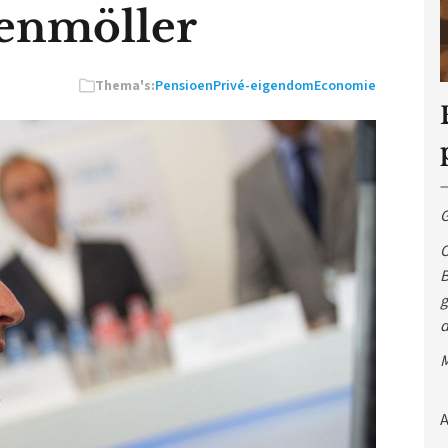
senmöller
Thema's:
Pensioen
Privé-eigendom
Economie
G
O
B
g
d
M
A