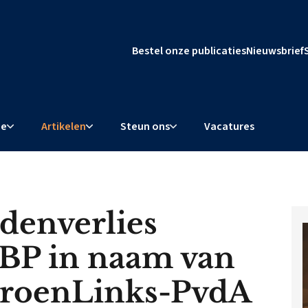
Bestel onze publicaties
Nieuwsbrief
ie
Artikelen
Steun ons
Vacatures
rdenverlies
BP in naam van
GroenLinks-PvdA