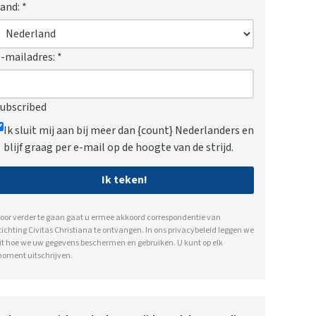
and:
*
-mailadres:
*
ubscribed
Ik sluit mij aan bij meer dan {count} Nederlanders en
blijf graag per e-mail op de hoogte van de strijd.
Ik teken!
oor verder te gaan gaat u ermee akkoord correspondentie van
tichting Civitas Christiana te ontvangen. In ons
privacybeleid
leggen we
it hoe we uw gegevens beschermen en gebruiken. U kunt op elk
oment uitschrijven.