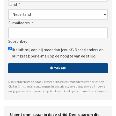
Land:
*
E-mailadres:
*
Subscribed
Ik sluit mij aan bij meer dan {count} Nederlanders en
blijf graag per e-mail op de hoogte van de strijd.
Ik teken!
Door verder te gaan gaat u ermee akkoord correspondentie van Stichting
Civitas Christiana te ontvangen. In ons
privacybeleid
leggen we uit hoe we
uw gegevens beschermen en gebruiken. U kunt op elk moment uitschrijven.
U bent onmisbaar in deze strijd. Deel daarom dit