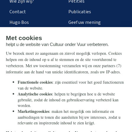
Wie zijn wij?
Petities
Contact
Publicaties
Hugo Bos
Geef uw mening
Onze successen
Ontvang de nieuwsbrief
Steun ons
Info
Nieuwsbrief
Contact
Eenmalig
Ontvang onze Telegram-
berichten
Maandelijks
Privacy
Periodiek
Nalaten
Zelf overschrijven