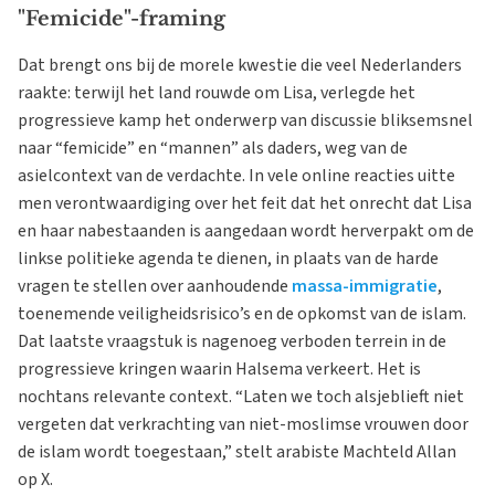
"Femicide"-framing
Dat brengt ons bij de morele kwestie die veel Nederlanders
raakte: terwijl het land rouwde om Lisa, verlegde het
progressieve kamp het onderwerp van discussie bliksemsnel
naar “femicide” en “mannen” als daders, weg van de
asielcontext van de verdachte. In vele online reacties uitte
men verontwaardiging over het feit dat het onrecht dat Lisa
en haar nabestaanden is aangedaan wordt herverpakt om de
linkse politieke agenda te dienen, in plaats van de harde
vragen te stellen over aanhoudende
massa-immigratie
,
toenemende veiligheidsrisico’s en de opkomst van de islam.
Dat laatste vraagstuk is nagenoeg verboden terrein in de
progressieve kringen waarin Halsema verkeert. Het is
nochtans relevante context. “Laten we toch alsjeblieft niet
vergeten dat verkrachting van niet-moslimse vrouwen door
de islam wordt toegestaan,” stelt arabiste Machteld Allan
op X.