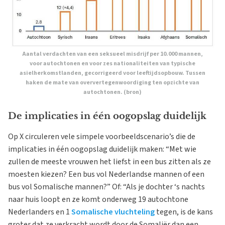
Aantal verdachten van een seksueel misdrijf per 10.000 mannen,
voor autochtonen en voor zes nationaliteiten van typische
asielherkomstlanden, gecorrigeerd voor leeftijdsopbouw. Tussen
haken de mate van oververtegenwoordiging ten opzichte van
autochtonen. (
bron
)
De implicaties in één oogopslag duidelijk
Op X circuleren vele simpele voorbeeldscenario’s die de
implicaties in één oogopslag duidelijk maken: “Met wie
zullen de meeste vrouwen het liefst in een bus zitten als ze
moesten kiezen? Een bus vol Nederlandse mannen of een
bus vol Somalische mannen?” Of: “Als je dochter ‘s nachts
naar huis loopt en ze komt onderweg 19 autochtone
Nederlanders en 1
Somalische vluchteling
tegen, is de kans
groter dat ze verkracht wordt door de Somaliër dan een