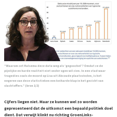
“Waarom zet Halsema deze data weg als ‘gegoochel’? Omdat ze de
pijnlijke en harde realiteit niet onder ogen wil zien. In een stad waar
tragedies zoals de moord op Lisa uit Abcoude plaatsvinden, is het
negeren van deze statistieken een keiharde klap in het gezicht van
slachtoffers.” (bron
1
/
2
)
Cijfers liegen niet. Maar ze kunnen wel zo worden
gepresenteerd dat de uitkomst een bepaald politiek doel
dient. Dat verwijt klinkt nu richting GroenLinks-