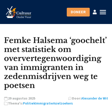
DONEER
Femke Halsema ‘goochelt’
met statistiek om
oververtegenwoordiging
van immigranten in
zedenmisdrijven weg te
poetsen
29 augustus 2025
Door:
Alexander de Wit
Thema's:
Politiek
Immigratie
Asielzoekers