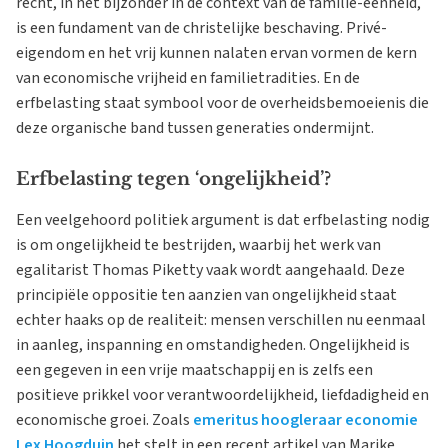
recht, in het bijzonder in de context van de familie-eenheid,
is een fundament van de christelijke beschaving. Privé-
eigendom en het vrij kunnen nalaten ervan vormen de kern
van economische vrijheid en familietradities. En de
erfbelasting staat symbool voor de overheidsbemoeienis die
deze organische band tussen generaties ondermijnt.
Erfbelasting tegen ‘ongelijkheid’?
Een veelgehoord politiek argument is dat erfbelasting nodig
is om ongelijkheid te bestrijden, waarbij het werk van
egalitarist Thomas Piketty vaak wordt aangehaald. Deze
principiële oppositie ten aanzien van ongelijkheid staat
echter haaks op de realiteit: mensen verschillen nu eenmaal
in aanleg, inspanning en omstandigheden. Ongelijkheid is
een gegeven in een vrije maatschappij en is zelfs een
positieve prikkel voor verantwoordelijkheid, liefdadigheid en
economische groei. Zoals
emeritus hoogleraar economie
Lex Hoogduin
het stelt in een recent artikel van Marike