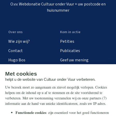
O.v.v. Webdonatie Cultuur onder Vuur + uw postcode en
huisnummer
Over ons
Kom in actie
Wie zijn wij?
Petities
Contact
Publicaties
Hugo Bos
Geef uw mening
Onze successen
Ontvang de nieuwsbrief
Steun ons
Info
Nieuwsbrief
Contact
Eenmalig
Ontvang onze Telegram-
berichten
Maandelijks