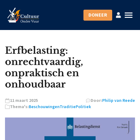
DONEER
Erfbelasting:
onrechtvaardig,
onpraktisch en
onhoudbaar
11 maart 2025
Door:
Philip van Reede
Thema's:
Beschouwingen
Traditie
Politiek