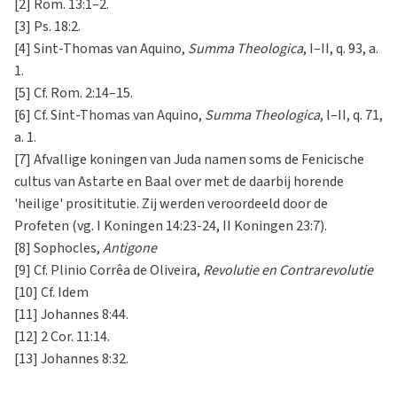
[2] Rom. 13:1–2.
[3] Ps. 18:2.
[4] Sint-Thomas van Aquino,
Summa Theologica
, I–II, q. 93, a.
1.
[5] Cf. Rom. 2:14–15.
[6] Cf. Sint-Thomas van Aquino,
Summa Theologica
, I–II, q. 71,
a. 1.
[7] Afvallige koningen van Juda namen soms de Fenicische
cultus van Astarte en Baal over met de daarbij horende
'heilige' prosititutie. Zij werden veroordeeld door de
Profeten (vg. I Koningen 14:23-24, II Koningen 23:7).
[8] Sophocles,
Antigone
[9] Cf. Plinio Corrêa de Oliveira,
Revolutie en Contrarevolutie
[10] Cf. Idem
[11] Johannes 8:44.
[12] 2 Cor. 11:14.
[13] Johannes 8:32.