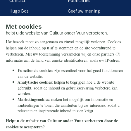
Contact
Publicaties
Hugo Bos
Geef uw mening
Onze successen
Ontvang de nieuwsbrief
Steun ons
Info
Nieuwsbrief
Contact
Eenmalig
Ontvang onze Telegram-
berichten
Maandelijks
Privacy
Periodiek
Nalaten
Zelf overschrijven