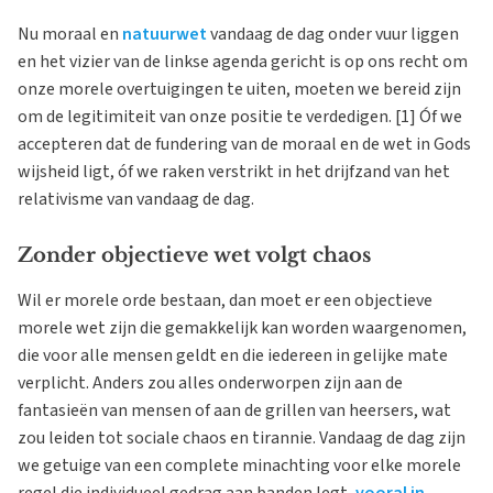
Nu moraal en
natuurwet
vandaag de dag onder vuur liggen
en het vizier van de linkse agenda gericht is op ons recht om
onze morele overtuigingen te uiten, moeten we bereid zijn
om de legitimiteit van onze positie te verdedigen. [1] Óf we
accepteren dat de fundering van de moraal en de wet in Gods
wijsheid ligt, óf we raken verstrikt in het drijfzand van het
relativisme van vandaag de dag.
Zonder objectieve wet volgt chaos
Wil er morele orde bestaan, dan moet er een objectieve
morele wet zijn die gemakkelijk kan worden waargenomen,
die voor alle mensen geldt en die iedereen in gelijke mate
verplicht. Anders zou alles onderworpen zijn aan de
fantasieën van mensen of aan de grillen van heersers, wat
zou leiden tot sociale chaos en tirannie. Vandaag de dag zijn
we getuige van een complete minachting voor elke morele
regel die individueel gedrag aan banden legt,
vooral in