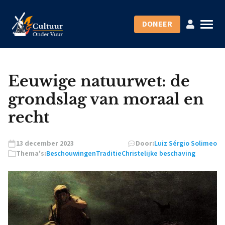
DONEER
Eeuwige natuurwet: de
grondslag van moraal en
recht
13 december 2023
Door:
Luiz Sérgio Solimeo
Thema's:
Beschouwingen
Traditie
Christelijke beschaving