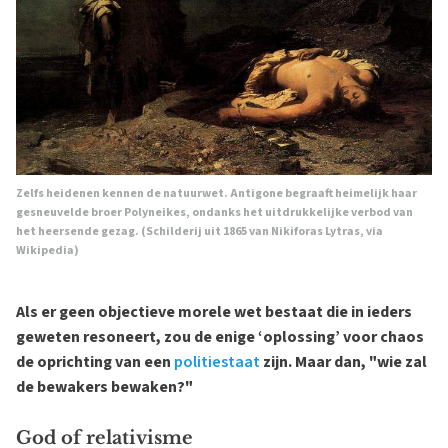
Zelfs heidenen kennen de natuurwet. Antigone begraaft heimelijk haar
gesneuvelde broer Polyneikes, ondanks het uitdrukkelijke verbod van
het heersende gezag. (Schilderij uit 1865
van Nikiforas Lytras, via
Wikipedia)
Als er geen objectieve morele wet bestaat die in ieders
geweten resoneert, zou de enige ‘oplossing’ voor chaos
de oprichting van een
politiestaat
zijn. Maar dan, "wie zal
de bewakers bewaken?"
God of relativisme