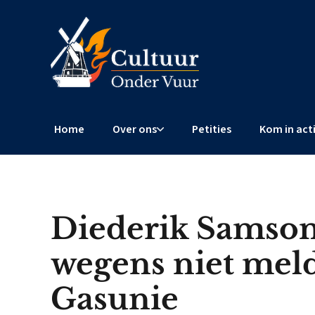
Home
Over ons
Petities
Kom in act
Diederik Samsom
wegens niet meld
Gasunie