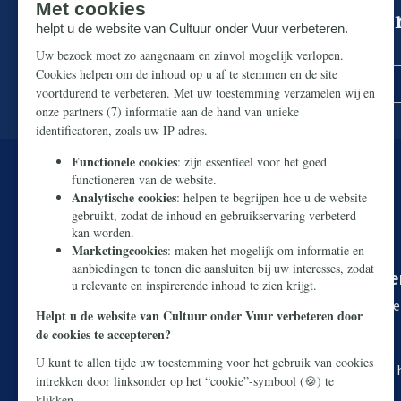
Mis niks in de strijd om ons p
Zorg dat u geen enkel belangrijk artikel mist.
U kunt onze Nederlandse cultuur redde
Makkelijk en snel doneren kan via
iDEAL
. Wilt u liever 
Rekeningnummer:
NL38 ABNA 0426 8919 29
T.n.v. Stichting Civitas Christiana
O.v.v. Webdonatie Cultuur onder Vuur + uw postcode e