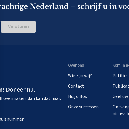
rachtige Nederland – schrijf u in vo
Versturen
Over ons
Kom in a
Wie zijn wij?
Petities
Contact
Publicat
n! Doneer nu.
Hugo Bos
Geef uw
zelf overmaken, dan kan dat naar:
Onze successen
Ontvang
nieuwsb
n huisnummer