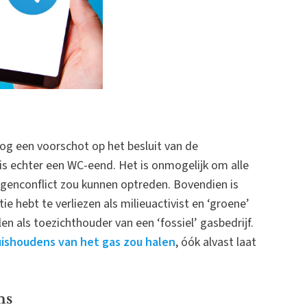
g een voorschot op het besluit van de
 is echter een WC-eend. Het is onmogelijk om alle
ngenconflict zou kunnen optreden. Bovendien is
ie hebt te verliezen als milieuactivist en ‘groene’
len als toezichthouder van een ‘fossiel’ gasbedrijf.
uishoudens van het gas zou halen
, óók alvast laat
ns