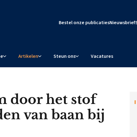
Bestel onze publicaties
Nieuwsbrief
ie
Artikelen
Steun ons
Vacatures
 door het stof
en van baan bij