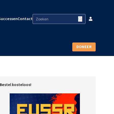
Successen
Contact
DONEER
Bestel kosteloos!