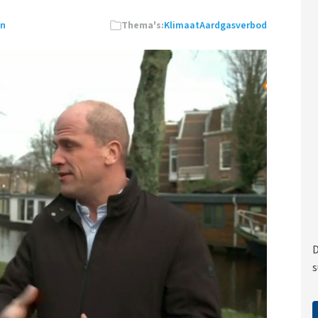
en
Thema's:
Klimaat
Aardgasverbod
D
s