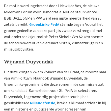
De motie werd ingebracht door Lidewij de Vos, de nieuwe
leider van Forum voor Democratie. Met de steun van VVD,
BBB, JA21, SGP en PVV werd een nipte meerderheid van 76
zetels bereikt.
GroenLinks-PvdA
stemde tegen. Vooral het
groene gedeelte van deze partij is zwaar verstrengeld met
wat onderzoeksjournalist Peter Siebelt
Eco Nostra
noemt:
de schaduwwereld van dierenactivisten, klimaatkrijgers en
milieulobbyisten.
Wijnand Duyvendak
Uit deze kringen kwam Volkert van der Graaf, de moordenaar
van Pim Fortuyn. Maar ook Wijnand Duyvendak, de
GroenLinks-prominent die deze zomer in de commissie zat
om kandidaat-Kamerleden voor GL-PvdA te selecteren.
Duyvendak, tegenwoordig projectdirecteur bij het
gesubsidieerde
Milieudefensie
, brak als klimaatactivist in bij
een ministerie en publiceerde woonadressen van