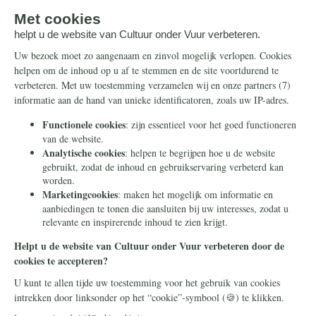
Onze successen
Ontvang de nieuwsbrief
Steun ons
Info
Nieuwsbrief
Contact
Eenmalig
Ontvang onze Telegram-
berichten
Maandelijks
Privacy
Periodiek
Nalaten
Zelf overschrijven
© 2026 Stichting Civitas Christiana
Cookieverklaring
Privacy